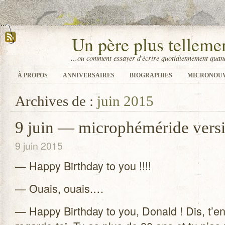
Un père plus tellem
…ou comment essayer d'écrire quotidiennement quand
À PROPOS
ANNIVERSAIRES
BIOGRAPHIES
MICRONOU
Archives de :
juin 2015
9 juin — microphéméride vers
9 juin 2015
— Happy Bir­th­day to you !!!!
— Ouais, ouais.…
— Happy Bir­th­day to you, Donald ! Dis, t’en