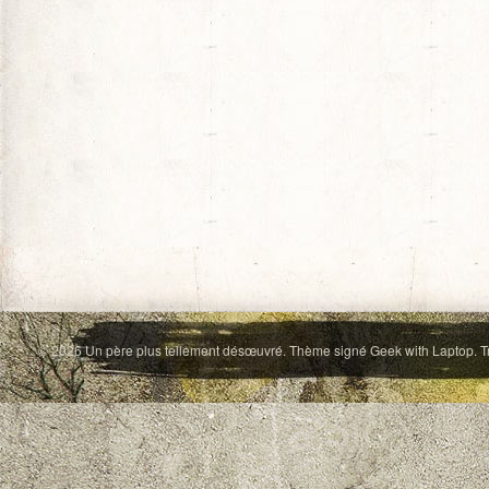
© 2026
Un père plus tellement désœuvré
. Thème signé
Geek with Laptop
. 