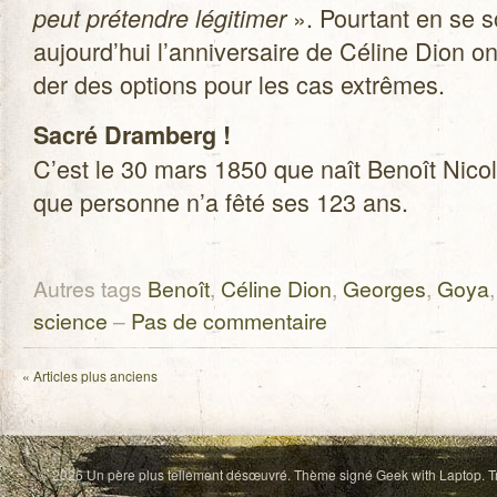
». Pour­tant en se s
peut pré­tendre légi­ti­mer
aujourd’hui l’anniversaire de Céline Dion on 
der des options pour les cas extrêmes.
Sacré Dram­berg !
C’est le 30 mars 1850 que naît Benoît Nico
que per­sonne n’a fêté ses 123 ans.
Autres tags
Benoît
,
Céline Dion
,
Georges
,
Goya
science
–
Pas de commentaire
«
Articles plus anciens
© 2026
Un père plus tellement désœuvré
. Thème signé
Geek with Laptop
. 