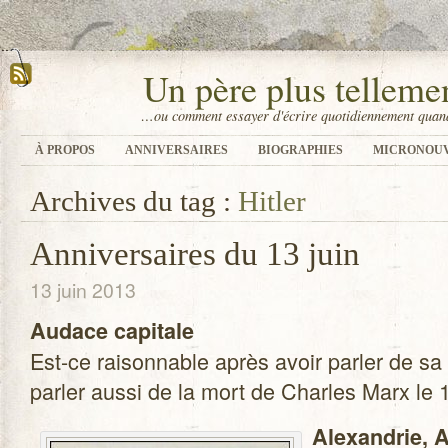
Un père plus tellem
…ou comment essayer d'écrire quotidiennement quand
À PROPOS
ANNIVERSAIRES
BIOGRAPHIES
MICRONOU
Archives du tag :
Hitler
Anniversaires du 13 juin
13 juin 2013
Audace capi­tale
Est-ce rai­son­nable après avoir par­ler de sa
par­ler aussi de la mort de Charles Marx le 
Alexan­drie, A