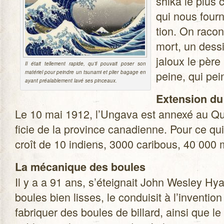
shika le plus 
qui nous fourni
tion. On racont
mort, un des­s
jaloux le père 
Il était tel­le­ment rapide, qu’il pou­vait poser son
peine, qui pe
maté­riel pour peindre un tsu­nami et plier bagage en
ayant préa­la­ble­ment lavé ses pinceaux.
Exten­sion du
Le 10 mai 1912, l’Ungava est annexé au Qué­
fi­cie de la pro­vince cana­dienne. Pour ce qui 
croît de 10 indiens, 3000 cari­bous, 40 000 
La méca­nique des boules
Il y a a 91 ans, s’éteignait John Wes­ley Hyatt
boules bien lisses, le condui­sit à l’invention 
fabri­quer des boules de billard, ainsi que le 