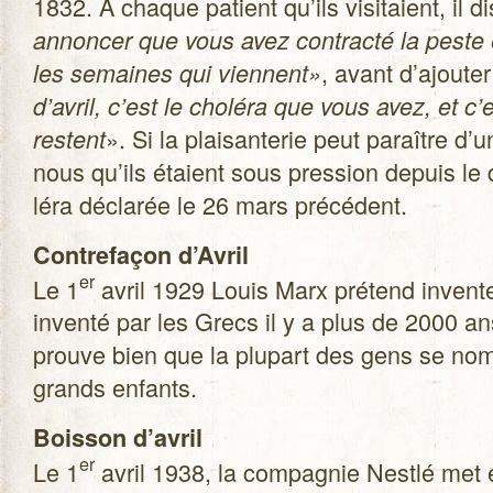
1832. À chaque patient qu’ils visi­taient, il d
annon­cer que vous avez contracté la peste 
, avant d’ajouter
les semaines qui viennent»
d’avril, c’est le cho­léra que vous avez, et c
». Si la plai­san­te­rie peut paraître 
res­tent
nous qu’ils étaient sous pres­sion depuis le
léra décla­rée le 26 mars précédent.
Contre­fa­çon d’Avril
er
Le 1
avril 1929 Louis Marx pré­tend inven­ter
inventé par les Grecs il y a plus de 2000 a
prouve bien que la plu­part des gens se no
grands enfants.
Bois­son d’avril
er
Le 1
avril 1938, la com­pa­gnie Nestlé met 