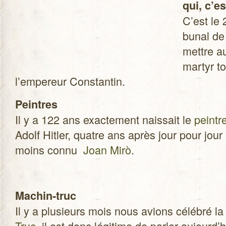
qui, c’es
C’est le 
bu­nal de
mettre a
mar­tyr 
l’empereur Constantin.
Peintres
Il y a 122 ans exac­te­ment nais­sait le
peintr
Adolf Hit­ler, quatre ans après jour pour jour 
moins connu
Joan Mirò
.
Machin-truc
Il y a plu­sieurs mois nous avions célé­bré l
Truc
, il est donc légi­time de par­ler aujourd