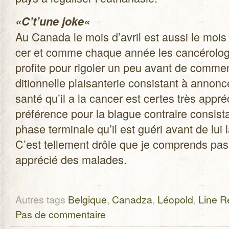
«C’t’une joke«
Au Canada le mois d’avril est aussi le mois
cer et comme chaque année les can­cé­ro­lo
pro­fite pour rigo­ler un peu avant de com­men­c
di­tion­nelle plai­san­te­rie consis­tant à annon
santé qu’il a la can­cer est certes très appré
pré­fé­rence pour la blague contraire consis­
phase ter­mi­nale qu’il est guéri avant de lui 
C’est tel­le­ment drôle que je com­prends pas
appré­cié des malades.
Autres tags
Belgique
,
Canadza
,
Léopold
,
Line 
Pas de commentaire