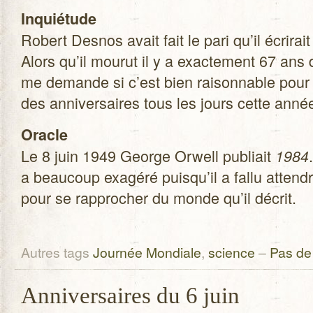
Inquié­tude
Robert Des­nos avait fait le pari qu’il écri­r
Alors qu’il mou­rut il y a exac­te­ment 67 an
me demande si c’est bien rai­son­nable pour 
des anni­ver­saires tous les jours cette anné
Oracle
Le 8 juin 1949 George Orwell publiait
1984
a beau­coup exa­géré puisqu’il a fallu attend
pour se rap­pro­cher du monde qu’il décrit.
Autres tags
Journée Mondiale
,
science
–
Pas de
Anniversaires du 6 juin