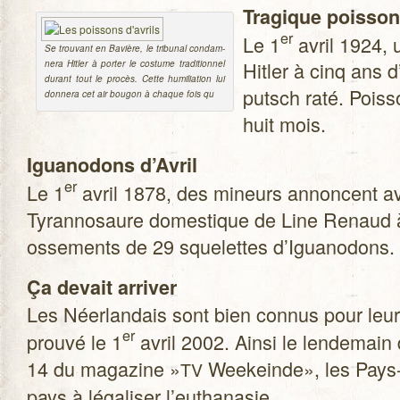
Tra­gique pois­son
er
Le 1
avril 1924, 
Se trou­vant en Bavière, le tri­bu­nal condam­
Hit­ler à cinq ans
nera Hit­ler à por­ter le cos­tume tra­di­tion­nel
durant tout le pro­cès. Cette humi­lia­tion lui
putsch raté. Pois­so
don­nera cet air bou­gon à chaque fois qu
huit mois.
Igua­no­dons d’Avril
er
Le 1
avril 1878, des mineurs annoncent avo
Tyran­no­saure domes­tique de Line Renaud à 
osse­ments de 29 sque­lettes d’Iguanodons.
Ça devait arri­ver
Les Néer­lan­dais sont bien connus pour leur p
er
prouvé le 1
avril 2002. Ainsi le len­de­main
14 du maga­zine »
Wee­keinde», les Pays-
TV
pays à léga­li­ser l’euthanasie.