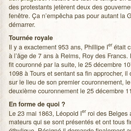
des pro­tes­tants jetèrent deux des gou­ver­ne
fenêtre. Ça n’empêcha pas pour autant la 
démarrer.
Tour­née royale
er
Il y a exac­te­ment 953 ans, Phil­lipe I
était 
à l’âge de 7 ans à Reims, Roy des Francs. Il y
fit cou­ronné par la suite, le 25 décembre 1
1098 à Tours et sen­tant sa fin appro­cher, il
sur le lieu de son pre­mier cou­ron­ne­ment,
deuxième cou­ron­ne­ment le 25 décembre 1
En forme de quoi ?
er
Le 23 mai 1863, Léo­pold I
roi des Belges a
ma­teurs qui se sont pré­sen­tés et ont tous 
éthy­lique. Rési­gné il demande fina­le­ment au