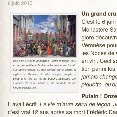
6 juin 2013
Un grand cru
C’est le 6 juin
Monas­tère Sa
giore découvr
Véro­nèse pour 
les Noces de 
en vin. Ceci s
Selon un évan­gile apo­cryphe, Jésus chan­gea l’eau
en un assem­blage de Gre­nache Noir et de Syr­rah.
tion parmi les
aux tanins fon­dus, au nez dominé par la griotte, la
réglisse et l’humus, de robe pourpre, souple et
jamais changé
corsé à la fois, un vin de bouche puis­sante aux
piquette qu’on
nuances de mûre, poivre et de can­nelle et une
longue persistance.
Putain ! Onz
Il avait écrit
La vie m’aura servi de leçon. J
c’est vrai 12 ans après sa mort Fré­dé­ric Dar