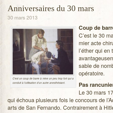
Anniversaires du 30 mars
30 mars 2013
Coup de barr
C’est le 30 ma
mier acte chi­r
l’éther qui en
avan­ta­geu­se
sable de nom­
opératoire.
C’est un coup de barre à mine un peu trop fort qui a
Pas ran­cu­nie
conduit à l’utilisation d’un autre anesthésiant.
Le 30 mars 174
qui échoua plu­sieurs fois le concours de l
arts de San Fer­nando. Contrai­re­ment à Hit­le