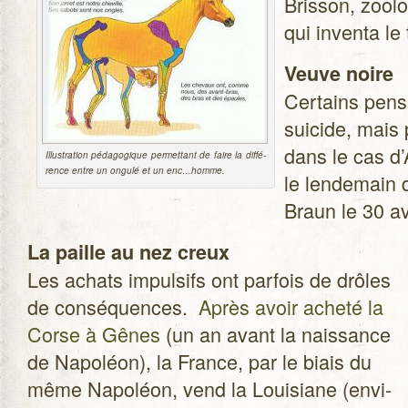
Bris­son, zoo­lo
qui inventa le
Veuve noire
Cer­tains pen
sui­cide, mais
dans le cas d’A
Illus­tra­tion péda­go­gique per­met­tant de faire la dif­fé­
rence entre un ongulé et un enc…homme.
le len­de­mai
Braun le 30 av
La paille au nez creux
Les achats impul­sifs ont par­fois de drôles
de consé­quences.
Après avoir acheté la
Corse à Gênes
(un an avant la nais­sance
de Napo­léon), la France, par le biais du
même Napo­léon, vend la Loui­siane (envi­