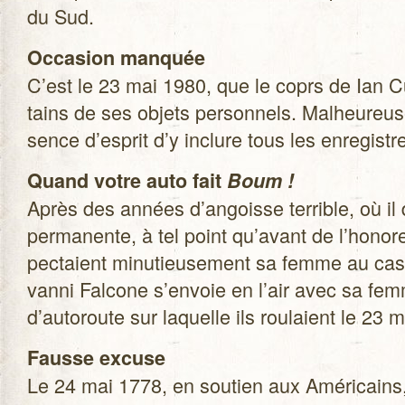
du Sud.
Occa­sion man­quée
C’est le 23 mai 1980, que le coprs de Ian Cur
tains de ses objets per­son­nels. Mal­heu­reu­
sence d’esprit d’y inclure tous les enre­gis­t
Quand votre auto fait
Boum !
Après des années d’angoisse ter­rible, où il 
per­ma­nente, à tel point qu’avant de l’honor
pec­taient minu­tieu­se­ment sa femme au cas 
vanni Fal­cone s’envoie en l’air avec sa femme
d’autoroute sur laquelle ils rou­laient le 23 
Fausse excuse
Le 24 mai 1778, en sou­tien aux Amé­ri­cains