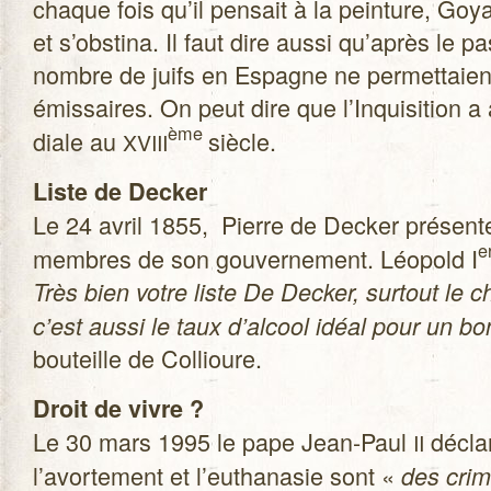
chaque fois qu’il pen­sait à la pein­ture, G
et s’obstina. Il faut dire aussi qu’après le pa
nombre de juifs en Espagne ne per­met­taien
émis­saires. On peut dire que l’Inquisition a
ème
diale au
siècle.
XVIII
Liste de Decker
Le 24 avril 1855, Pierre de Decker pré­sente
e
membres de son gou­ver­ne­ment. Léo­pold I
Très bien votre liste De Decker, sur­tout le 
c’est aussi le taux d’alcool idéal pour un b
bou­teille de Collioure.
Droit de vivre ?
Le 30 mars 1995 le pape Jean-Paul
déclar
II
l’avortement et l’euthanasie sont «
des crim