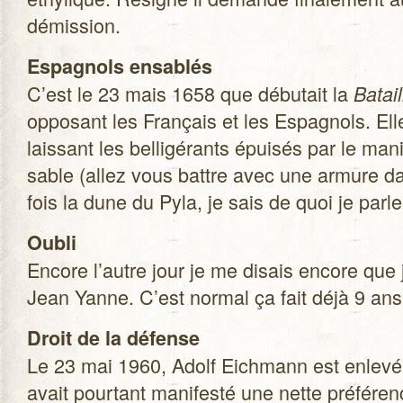
démission.
Espa­gnols ensa­blés
C’est le 23 mais 1658 que débu­tait la
Batai
oppo­sant les Fran­çais et les Espa­gnols. El
lais­sant les bel­li­gé­rants épui­sés par le 
sable (allez vous battre avec une armure dan
fois la dune du Pyla, je sais de quoi je parle
Oubli
Encore l’autre jour je me disais encore que
Jean Yanne. C’est nor­mal ça fait déjà 9 ans 
Droit de la défense
Le 23 mai 1960, Adolf Eich­mann est enlevé p
avait pour­tant mani­festé une nette pré­fé­re