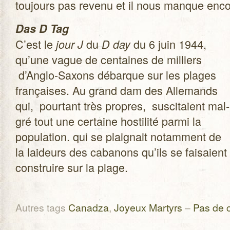
tou­jours pas revenu et il nous manque enco
Das D Tag
C’est le
du
du 6 juin 1944,
jour J
D day
qu’une vague de cen­taines de mil­liers
d’Anglo-Saxons débarque sur les plages
fran­çaises. Au grand dam des Alle­mands
qui, pour­tant très propres, sus­ci­taient mal­
gré tout une cer­taine hos­ti­lité parmi la
popu­la­tion. qui se plai­gnait notam­ment de
la lai­deurs des caba­nons qu’ils se fai­saient
construire sur la plage.
Autres tags
Canadza
,
Joyeux Martyrs
–
Pas de 