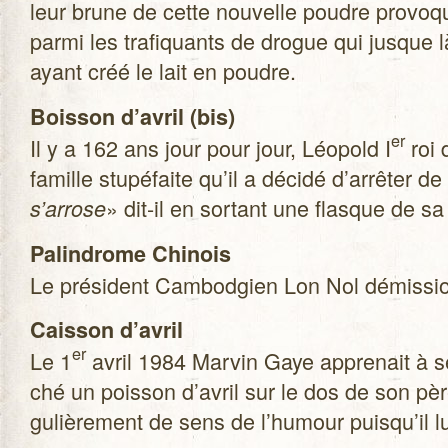
leur brune de cette nou­velle poudre pro­vo
parmi les tra­fi­quants de drogue qui jusque l
ayant créé le lait en poudre.
Bois­son d’avril (bis)
er
Il y a 162 ans jour pour jour, Léo­pold I
roi 
famille stu­pé­faite qu’il a décidé d’arrêter de
» dit-il en sor­tant une flasque de sa
s’arrose
Palin­drome Chi­nois
Le pré­sident Cam­bod­gien Lon Nol démis­sion
Cais­son d’avril
er
Le 1
avril 1984 Mar­vin Gaye appre­nait à 
ché un pois­son d’avril sur le dos de son pèr
gu­liè­re­ment de sens de l’humour puisqu’il l