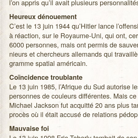
l’on appris qu’il avait plu­sieurs per­son­na­li­t
Heu­reux dénoue­ment
C’est le 13 juin 1944 qu’Hitler lance l’offen
à réac­tion, sur le Royaume-Uni, qui ont, cer
6000 per­sonnes, mais ont per­mis de sau­ver
nieurs et cher­cheurs alle­mands qui tra­vaill
gramme spa­tial américain.
Coïn­ci­dence trou­blante
Le 13 juin 1985, l’Afrique du Sud auto­rise le
per­sonnes de cou­leurs dif­fé­rentes. Mais c
Michael Jack­son fut acquitté 20 ans plus ta
pro­cès où il était accusé de rela­tions pédop
Mau­vaise foi
Le 13 juin 1998 Eric Tabarly tom­bait de son