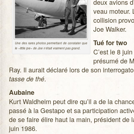
deux avions d’
veau moteur. 
col­li­sion pro­
Joe Walker.
Tué for two
Une des rares pho­tos per­met­tant de consta­ter que
le «lit­tle joe» de Joe n’était vrai­ment pas grand.
C’est le 8 jui
pré­sumé de Ma
Ray. Il aurait déclaré lors de son inter­ro­ga­to
.
tasse de thé
Aubaine
Kurt Wald­heim peut dire qu’il a de la chance
passé à la Ges­tapo et sa par­ti­ci­pa­tion acti
de se faire élire haut la main, pré­sident de l
juin 1986.