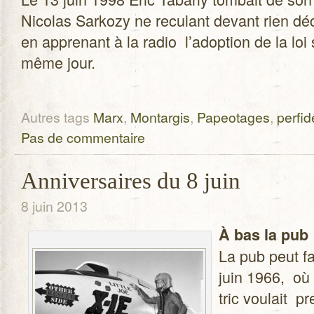
Nico­las Sar­kozy ne recu­lant devant rien déc
en appre­nant à la radio l’adoption de la loi
même jour.
Autres tags
Marx
,
Montargis
,
Papeotages
,
perfid
Pas de commentaire
Anniversaires du 8 juin
8 juin 2013
À bas la pub
La pub peut f
juin 1966, où 
tric vou­lait p