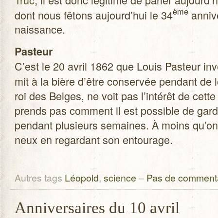
ème
dont nous fêtons aujourd’hui le 34
anni­v
naissance.
Pas­teur
C’est le 20 avril 1862 que Louis Pas­teur inven
mit à la bière d’être conser­vée pen­dant de 
roi des Belges, ne voit pas l’intérêt de cette
prends pas com­ment il est pos­sible de gar­d
pen­dant plu­sieurs semaines.
À moins qu’on
neux en regar­dant son entourage.
Autres tags
Léopold
,
science
–
Pas de comment
Anniversaires du 10 avril