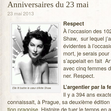
Anniversaires du 23 mai
23 mai 2013
Res­pect
À l’occasion des 102
Shaw, sur lequel j’av
évi­dentes à l’occas
mort, je serais pour
s’appelait en fait A
avec cinq femmes do
ner. Respect.
L’argentier par la f
Elle fit battre le cœur d’Artie Shaw.
Il y a 394 ans exac­te
connais­sait, à Prague, sa deuxième édi­tion
tion pra­goise
. His­toire de tuer le temps en 