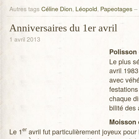
Autres tags
Céline Dion
,
Léopold
,
Papeotages
–
Anniversaires du 1er avril
1 avril 2013
Polis­son
Le plus s
avril 1983
avec véhé
fes­ta­tio
chaque di
bi­lité d
Mois­son 
er
Le 1
avril fut par­ti­cu­liè­re­ment joyeux pou