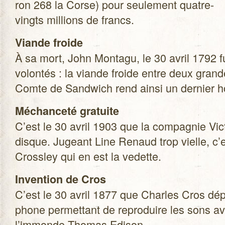
ron 268 la Corse) pour seule­ment quatre-
vingts mil­lions de francs.
Viande froide
À sa mort, John Mon­tagu, le 30 avril 1792 f
volon­tés : la viande froide entre deux gran
Comte de Sand­wich rend ainsi un der­nier 
Méchan­ceté gra­tuite
C’est le 30 avril 1903 que la com­pa­gnie Vic­t
disque. Jugeant Line Renaud trop vielle, c’e
Cross­ley qui en est la vedette.
Inven­tion de Cros
C’est le 30 avril 1877 que Charles Cros dép
phone per­met­tant de repro­duire les sons a
l’immonde Tho­mas Edison.