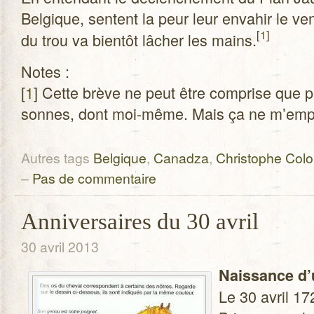
Bel­gique, sentent la peur leur enva­hir le v
[
1
]
du trou va bien­tôt lâcher les mains.
Notes :
[
1
] Cette brève ne peut être com­prise que p
sonnes, dont moi-même. Mais ça ne m’empê
Autres tags
Belgique
,
Canadza
,
Christophe Col
–
Pas de commentaire
Anniversaires du 30 avril
30 avril 2013
Nais­sance d
Le 30 avril 17