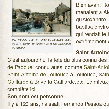
Bien avant Ro
menaient à Al
qu’Alexandre l
bap­tisa envi­
qui ren­dait le
extrê­me­ment
Par exemple, il fut un temps où Mon­tar­gis avant
d’être la Venise du Gâti­nais s’appelait l’Alexandrie
du Gâtinais.
Saint-Antoin
C’est aujourd’hui la fête du plus connu des
de Padoue
, connu aussi comme
Saint-Anto
Saint-Antoine de Tou­louse
à Tou­louse,
Sain
Gaillarde
à Brive-la-Gaillarde,etc. Le mieux es
com­plète
ici
.
Son nom est per­sonne
Il y a 123 ans, nais­sait Fer­nando Pes­soa q