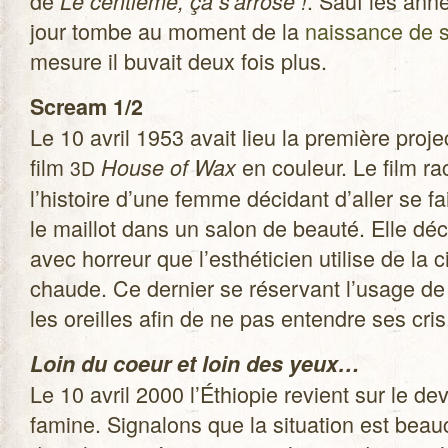
de
. Sauf les anné
Le cen­tième, ça s’arrose !
jour tombe au moment de la
nais­sance de s
mesure il buvait deux fois plus.
Scream 1/2
Le 10 avril 1953 avait lieu la pre­mière pro­je
film
en cou­leur. Le film r
House of Wax
3D
l’histoire d’une femme déci­dant d’aller se fai
le maillot dans un salon de beauté. Elle dé
avec hor­reur que l’esthéticien uti­lise de la c
chaude. Ce der­nier se réser­vant l’usage de 
les oreilles afin de ne pas entendre ses cris
Loin du coeur et loin des yeux…
Le 10 avril 2000 l’Éthiopie revient sur le d
famine. Signa­lons que la situa­tion est bea