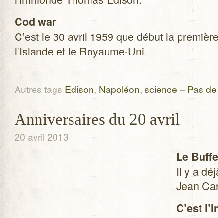
Cod war
C’est le 30 avril 1959 que début la pre­mièr
l’Islande et le Royaume-Uni.
Autres tags
Edison
,
Napoléon
,
science
–
Pas de
Anniversaires du 20 avril
20 avril 2013
Le Buf­fe
Il y a dé
Jean Ca
C’est l’I