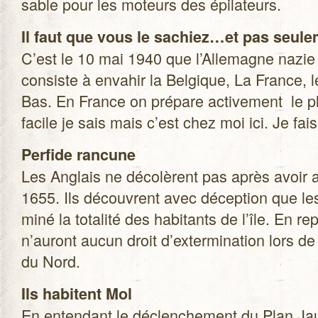
sable pour les moteurs des épilateurs.
Il faut que vous le sachiez…et pas seule­
C’est le 10 mai 1940 que l’Allemagne nazi
consiste à enva­hir la Bel­gique, La France, 
Bas. En France on pré­pare acti­ve­ment le pl
facile je sais mais c’est chez moi ici. Je fai
Per­fide ran­cune
Les Anglais ne déco­lèrent pas après avoir
1655. Ils découvrent avec décep­tion que les
miné la tota­lité des habi­tants de l’île. En re
n’auront aucun droit d’extermination lors d
du Nord.
Ils habitent Mol
En enten­dant le déclen­che­ment du Plan Ja