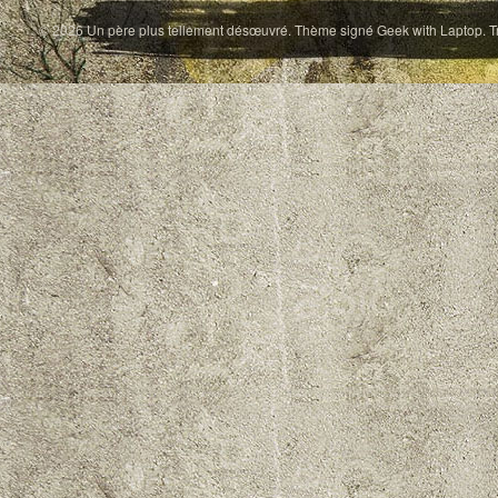
© 2026
Un père plus tellement désœuvré
. Thème signé
Geek with Laptop
. 