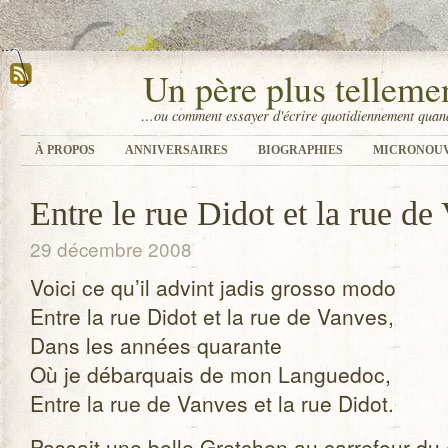
Un père plus tellem
…ou comment essayer d'écrire quotidiennement quand
À PROPOS
ANNIVERSAIRES
BIOGRAPHIES
MICRONOU
Entre le rue Didot et la rue de
29 décembre 2008
Voici ce qu’il advint jadis grosso modo
Entre la rue Didot et la rue de Vanves,
Dans les années qua­rante
Où je débar­quais de mon Lan­gue­doc,
Entre la rue de Vanves et la rue Didot.
Pas­sait une belle Gret­chen au car­re­four du