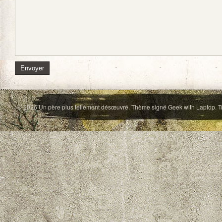
© 2026
Un père plus tellement désœuvré
. Thème signé
Geek with Laptop
. 