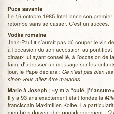
Puce savante
Le 16 octobre 1985 Intel lance son pre­mier 
retombe sans se cas­ser. C’est un succès.
Vodka romaine
Jean-Paul
n’aurait pas dû cou­per le vin 
II
à l’occasion du son acces­sion au pon­ti­fi­ca
di­naux lui ayant conseillé, à l’occasion de l
faim, d’adresser un mes­sage sur les enfant
jour, le Pape déclara :
Ce n’est pas bien les 
sinon vous allez être malades
.
Marie à Joseph : «y m’a “culé, j’t’assure
Il y a 93 ans exac­te­ment était fon­dée la
Mil
fran­cis­cain Maxi­mi­lien Kolbe. La par­ti­cu­la
membres doivent dire quo­ti­dien­ne­ment :
O 