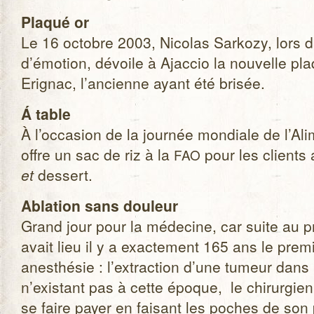
Pla­qué or
Le 16 octobre 2003, Nico­las Sar­kozy, lors d
d’émotion, dévoile à Ajac­cio la nou­velle p
Eri­gnac, l’ancienne ayant été brisée.
Á table
À l’occasion de la jour­née mon­diale de l’Al
offre un sac de riz à la
pour les clients 
FAO
et
des­sert.
Abla­tion sans dou­leur
Grand jour pour la méde­cine, car suite au p
avait lieu il y a exac­te­ment 165 ans le pre­m
anes­thé­sie : l’extraction d’une tumeur dans 
n’existant pas à cette époque, le chi­rur­gien
se faire payer en fai­sant les poches de son 