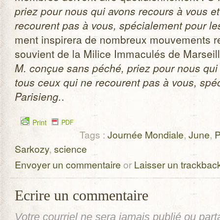
priez pour nous qui avons recours à vous et
recourent pas à vous, spé­cia­le­ment pour l
ment ins­pi­rera de nom­breux mou­ve­ments re
sou­vient de la Milice Imma­cu­lés de Mar­seil
M. conçue sans péché, priez pour nous qui 
tous ceux qui ne recourent pas à vous, spé­c
Pari­sieng.
.
Print
PDF
Tags :
Journée Mondiale
,
June
,
P
Sarkozy
,
science
Envoyer un commentaire
or
Laisser un trackbac
Ecrire un commentaire
Votre courriel ne sera
jamais
publié ou part