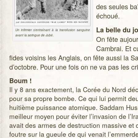
des seules baï
échoué.
La belle du j
Un infir­mier s’entraînant à la trans­fu­sion san­guine
avant la seringue de Jubé.
On fête aujour
Cam­brai. Et c
fides voi­sins les Anglais, on fête aussi la 
d’octobre. Pour une fois on ne va pas les cri
Boum !
Il y 8 ans exac­te­ment, la Corée du Nord décl
pour sa propre bombe. Ce qui lui per­mit deu
hui­tième puis­sance ato­mique. Sad­dam Hus­s
meilleur moyen pour évi­ter l’invasion de l’Ira
avait des armes de des­truc­tion mas­sive et qu
foutre sur la gueule de qui venait l’emmerde