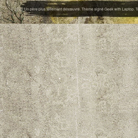
© 2026
Un père plus tellement désœuvré
. Thème signé
Geek with Laptop
. 