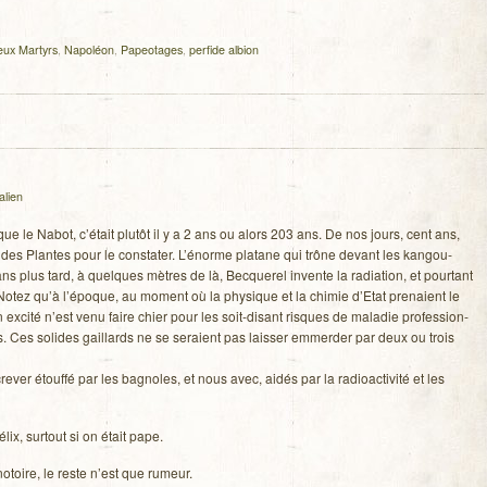
eux Martyrs
,
Napoléon
,
Papeotages
,
perfide albion
lien
ue le Nabot, c’était plu­tôt il y a 2 ans ou alors 203 ans. De nos jours, cent ans,
­din des Plantes pour le consta­ter. L’énorme pla­tane qui trône devant les kan­gou­
s plus tard, à quelques mètres de là, Bec­que­rel invente la radia­tion, et pour­tant
e. Notez qu’à l’époque, au moment où la phy­sique et la chi­mie d’Etat pre­naient le
en excité n’est venu faire chier pour les soit-disant risques de mala­die pro­fes­sion­
es. Ces solides gaillards ne se seraient pas lais­ser emmer­der par deux ou trois
e­ver étouffé par les bagnoles, et nous avec, aidés par la radio­ac­ti­vité et les
ix, sur­tout si on était pape.
notoire, le reste n’est que rumeur.