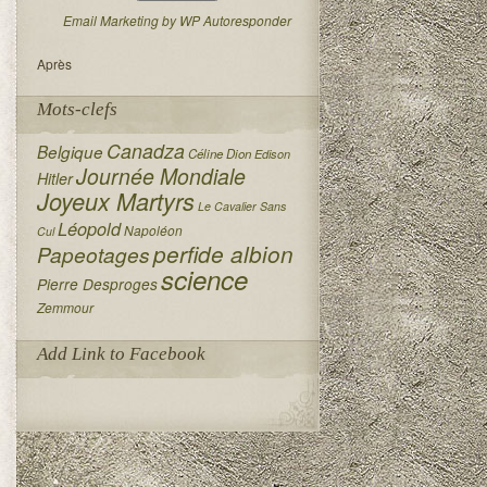
Email Marketing by WP Autoresponder
Après
Mots-clefs
Canadza
Belgique
Céline Dion
Edison
Journée Mondiale
Hitler
Joyeux Martyrs
Le Cavalier Sans
Léopold
Napoléon
Cul
perfide albion
Papeotages
science
Pierre Desproges
Zemmour
Add Link to Facebook