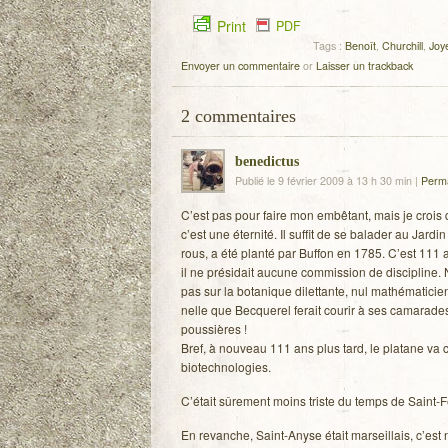
Print
PDF
Tags :
Benoît
,
Churchill
,
Joy
Envoyer un commentaire
or
Laisser un trackback
2
commentaires
benedictus
Publié le 9 février 2009 à 13 h 30 min
|
Perma
C’est pas pour faire mon embê­tant, mais je crois q
c’est une éter­nité. Il suf­fit de se bala­der au Jar
rous, a été planté par Buf­fon en 1785. C’est 111 an
il ne pré­si­dait aucune com­mis­sion de dis­ci­plin
pas sur la bota­nique dilet­tante, nul mathé­ma­ti­ci
nelle que Bec­que­rel ferait cou­rir à ses cama­rad
pous­sières !
Bref, à nou­veau 111 ans plus tard, le pla­tane va cr
biotechnologies.
C’était sûre­ment moins triste du temps de Saint-Fél
En revanche, Saint-Anyse était mar­seillais, c’est 