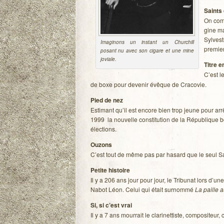
Saints 
On com­
gine ma
Sylvest
Ima­gi­nons un ins­tant un Chur­chill
pre­mier
posant nu avec son cigare et une mine
joviale.
Titre e
C’est l
de boxe pour deve­nir évêque de Cracovie.
Pied de nez
Esti­mant qu’il est encore bien trop jeune pour ar
1999 la nou­velle consti­tu­tion de la Répu­blique b
élections.
Ouzons
C’est tout de même pas par hasard que le seul S
Petite his­toire
Il y a 206 ans jour pour jour, le Tri­bu­nat lors d’un
Nabot Léon. Celui qui était sur­nommé
La paille 
Si, si c’est vrai
Il y a 7 ans mour­rait le cla­ri­net­tiste, com­po­si­te