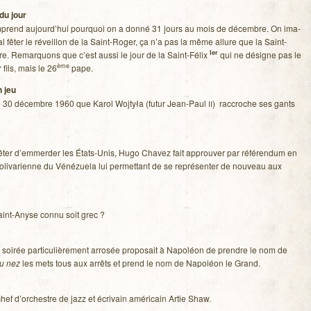
du jour
prend aujourd’hui pour­quoi on a donné 31 jours au mois de décembre. On ima­
l fêter le réveillon de la Saint-Roger, ça n’a pas la même allure que la Saint-
Ier
re. Remar­quons que c’est aussi le jour de la Saint-Félix
qui ne désigne pas le
ème
 fils, mais le 26
pape.
n jeu
e 30 décembre 1960 que Karol Woj­tyła (futur Jean-Paul
) rac­croche ses gants
II
rê­ter d’emmerder les États-Unis, Hugo Cha­vez fait approu­ver par réfé­ren­dum en
oli­va­rienne du Véné­zuela lui per­met­tant de se repré­sen­ter de nou­veau aux
aint-Anyse connu soit grec ?
e soi­rée par­ti­cu­liè­re­ment arro­sée pro­po­sait à Napo­léon de prendre le nom de
au nez
les mets tous aux arrêts et prend le nom de Napo­léon le Grand.
ur, chef d’orchestre de jazz et écri­vain amé­ri­cain Artie Shaw.