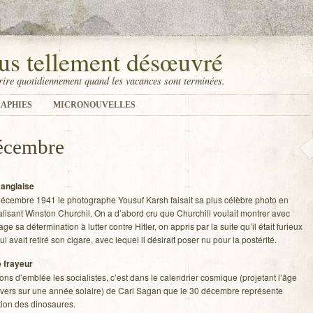
us tellement désœuvré
ire quotidiennement quand les vacances sont terminées.
APHIES
MICRONOUVELLES
décembre
 anglaise
écembre 1941 le pho­to­graphe You­suf Karsh fai­sait sa plus célèbre photo en
­li­sant Wins­ton Chur­chil. On a d’abord cru que Chur­chill vou­lait mon­trer avec
ge sa déter­mi­na­tion à lut­ter contre Hit­ler, on appris par la suite qu’il était furieux
ui avait retiré son cigare, avec lequel il dési­rait poser nu pour la postérité.
 frayeur
ons d’emblée les socia­listes, c’est dans le calen­drier cos­mique (pro­je­tant l’âge
ivers sur une année solaire) de Carl Sagan que le 30 décembre repré­sente
ction des dinosaures.