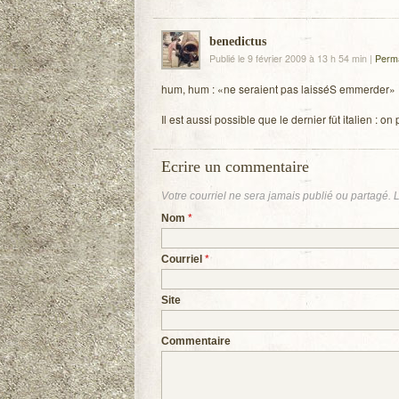
benedictus
Publié le 9 février 2009 à 13 h 54 min
|
Perma
hum, hum : «ne seraient pas lais­séS emmerder»
Il est aussi pos­sible que le der­nier fût ita­lien :
Ecrire un commentaire
Votre courriel ne sera
jamais
publié ou partagé. 
Nom
*
Courriel
*
Site
Commentaire