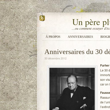
Un père pl
…ou comment essayer d'écr
À PROPOS
ANNIVERSAIRES
BIOGR
Anniversaires du 30 
30 décembre 2012
Furher
Le 30 d
immor­ta
son visa
car on l
Fausse
Ras­su­r
de l’un
l’extin