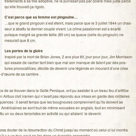
trai­te­ments à sa fille adop­tive, ne la punis­sait pas par colère mais juste parce
qu’elle trou­vait ça rigolo.
C’est parce que sa femme est pin­gouine…
…que le grand pin­gouin s’est éteint, mais parce que le 3 juillet 1844 un chas­
seur a abattu le der­nier couple vivant. Le crime pas­sion­nel est a écarté
puisque mal­gré sa grande taille (80 cm) sa queue (celle du pin­gouin) ne
mesu­rait que 8 cm.
Les portes de la gloire
Ins­piré par la mort de Brian Jones, 2 ans plus tôt, jour pour jour, Jim Mor­ris­son
qui essaie de cacher tant bien que mal son manque de talent par des pos­
tures pro­vo­ca­trices, décide de deve­nir une légende en mou­rant d’une crise
f-d’œuvre de sa carrière .
ce de se trou­ver dans le Golfe Per­sique, ont pu assis­ter à un beau feu d’artifice
n Air­bus civil ira­nien qui n’avait pas répondu aux mises en garde des mili­taires
sé­quences : il serait temps que les bou­gnoules com­prennent qu’ils doivent se
­tés Amé­ri­caines se sont tout de même excu­sées en anglais, tout en mini­mi­sant
ttu un ou deux ter­ro­ristes en acti­vité ou qui allaient le devenir.
osa dou­ter de la résur­rec­tion du Christ jusqu’au moment où celui-ci lui mon­tra
’il y a un truc
, peut-on lire dans un évan­gile apocryphe.