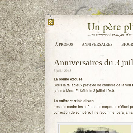
Un père pl
…ou comment essayer d'écr
À PROPOS
ANNIVERSAIRES
BIOGR
Anniversaires du 3 juil
3 juillet 2013
La bonne excuse
Sous le fal­la­cieux pré­texte de craindre de la voi
çaise à Mers-El-Kébir le 3 juillet 1940.
La colère ter­rible d’Ivan
Les lois contre les châ­ti­ments cor­po­rels n’étant p
cor­rec­tion de son père. Il ne recom­men­cera jama