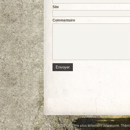
Site
Commentaire
© 2026
Un père plus tellement désœuvré
. Thèm