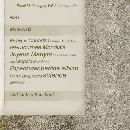
Email Marketing by WP Autoresponder
Après
Mots-clefs
Canadza
Belgique
Céline Dion
Edison
Journée Mondiale
Hitler
Joyeux Martyrs
Le Cavalier Sans
Léopold
Napoléon
Cul
perfide albion
Papeotages
science
Pierre Desproges
Zemmour
Add Link to Facebook