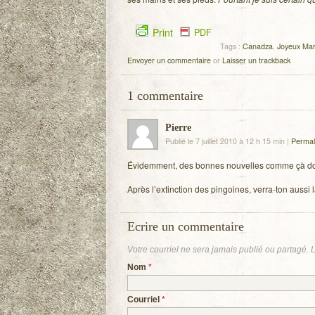
Print
PDF
Tags :
Canadza
,
Joyeux Mar
Envoyer un commentaire
or
Laisser un trackback
1
commentaire
Pierre
Publié le 7 juillet 2010 à 12 h 15 min
|
Permal
Évi­dem­ment, des bonnes nou­velles comme çà do
Après l’extinction des pin­goines, verra-ton aussi l
Ecrire un commentaire
Votre courriel ne sera
jamais
publié ou partagé. 
Nom
*
Courriel
*