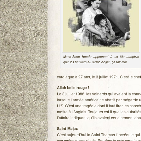
Marie-Anne Houde appre­nant à sa fille adop­tive
que les brû­lures au 3ème degré, ça fait mal.
car­diaque à 27 ans, le 3 juillet 1971. C’est le che
Allah belle rouge !
Le 3 juillet 1988, les vei­nards qui avaient la chan
lorsque l’armée amé­ri­caine abat­tit par mégarde u
U.S. C’est une tra­gé­die dont il faut tirer les con
mettre à l’Anglais. Tou­jours est-il que les auto­ri
l’affaire indi­quant qu’ils avaient cer­tai­ne­ment aba
Saint-Majax
C’est aujourd’hui la Saint Tho­mas l’incrédule qui 
ses mains et ses pieds.
Pour­tant je suis cer­tain qu