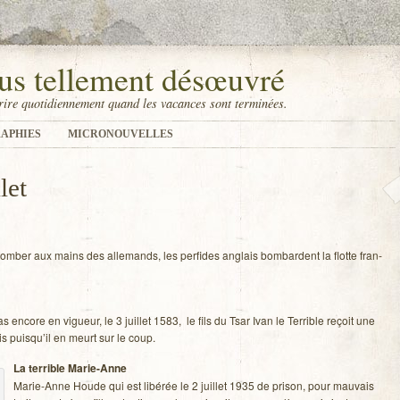
us tellement désœuvré
ire quotidiennement quand les vacances sont terminées.
APHIES
MICRONOUVELLES
let
r tom­ber aux mains des alle­mands, les per­fides anglais bom­bardent la flotte fran­
as encore en vigueur, le 3 juillet 1583, le fils du Tsar Ivan le Ter­rible reçoit une
is puisqu’il en meurt sur le coup.
La ter­rible Marie-Anne
Marie-Anne Houde qui est libé­rée le 2 juillet 1935 de pri­son, pour mau­vais