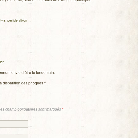
tyrs
,
perfide albion
ien
nnent envie d’être le lendemain.
a dis­pa­ri­tion des phoques ?
Les champ obligatoires sont marqués
*