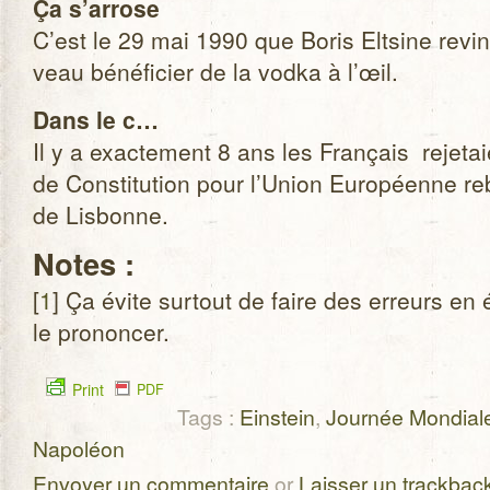
Ça s’arrose
C’est le 29 mai 1990 que Boris Elt­sine revint
veau béné­fi­cier de la vodka à l’œil.
Dans le c…
Il y a exac­te­ment 8 ans les Fran­çais reje­ta
de Consti­tu­tion pour l’Union Euro­péenne re
de Lisbonne.
Notes :
[
1
] Ça évite sur­tout de faire des erreurs en é
le prononcer.
Print
PDF
Tags :
Einstein
,
Journée Mondial
Napoléon
Envoyer un commentaire
or
Laisser un trackbac