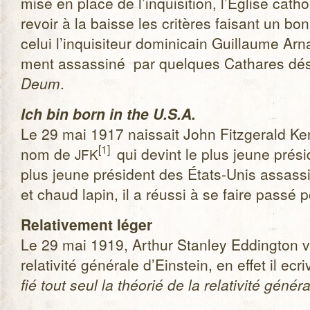
mise en place de l’inquisition, l’Église catho
revoir à la baisse les cri­tères fai­sant un 
celui l’inquisiteur domi­ni­cain Guillaume Arna
ment assas­siné par quelques Cathares dés­
Deum
.
Ich bin born in the U.S.A.
Le 29 mai 1917 nais­sait John Fitz­ge­rald K
[
1
]
nom de
qui devint le plus jeune pré­si
JFK
plus jeune pré­sident des États-Unis assas­si
et chaud lapin, il a réussi à se faire passé p
Rela­ti­ve­ment léger
Le 29 mai 1919, Arthur Stan­ley Edding­ton véri
rela­ti­vité géné­rale d’Einstein, en effet il ecr
fié tout seul la théo­rié de la rela­ti­vité géné­