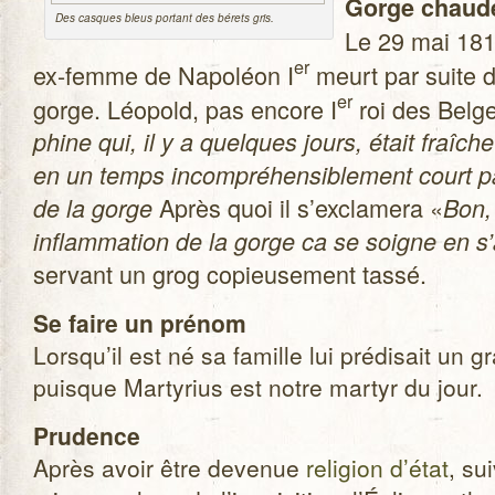
Gorge chaud
Des casques bleus por­tant des bérets gris.
Le 29 mai 1814
er
ex-femme de Napo­léon I
meurt par suite d’
er
gorge. Léo­pold, pas encore I
roi des Belg
phine qui, il y a quelques jours, était fraîc
en un temps incom­pré­hen­si­ble­ment court p
Après quoi il s’exclamera «
de la gorge
Bon,
inflam­ma­tion de la gorge ca se soigne en 
ser­vant un grog copieu­se­ment tassé.
Se faire un pré­nom
Lorsqu’il est né sa famille lui pré­di­sait un g
puisque Mar­ty­rius est notre mar­tyr du jour.
Pru­dence
Après avoir être deve­nue
reli­gion d’état
, su