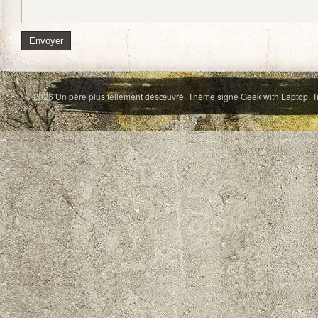
© 2026
Un père plus tellement désœuvré
. Thème signé
Geek with Laptop
. 