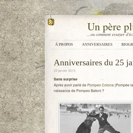
Un père pl
…ou comment essayer d'écr
À PROPOS
ANNIVERSAIRES
BIOGR
Anniversaires du 25 ja
25 janvier 2013
Sans sur­prise
Après avoir parlé de
Pom­peo Colona
(Pom­pée la 
nais­sance de Pom­peo Batoni ?