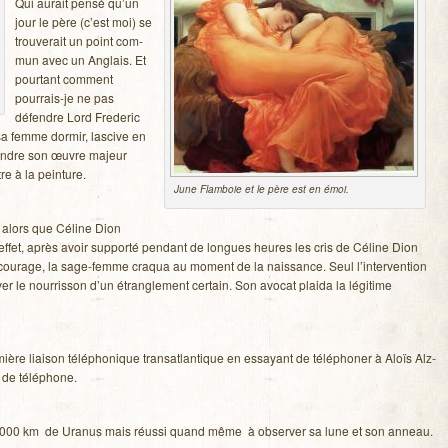
Qui aurait pensé qu’un
jour le père (c’est moi) se
trou­ve­rait un point com­
mun avec un Anglais. Et
pour­tant com­ment
pourrais-je ne pas
défendre Lord Fre­de­ric
sa femme dor­mir, las­cive en
peindre son œuvre majeur
e à la peinture.
June Flam­boie et le père est en émoi.
, alors que Céline Dion
ffet, après avoir sup­porté pen­dant de longues heures les cris de Céline Dion
du cou­rage, la sage-femme cra­qua au moment de la nais­sance. Seul l’intervention
er le nour­ris­son d’un étran­gle­ment cer­tain. Son avo­cat plaida la légi­time
ère liai­son télé­pho­nique trans­at­lan­tique en essayant de télé­pho­ner à Aloïs Alz­
o de téléphone.
000 km de Ura­nus mais réussi quand même à obser­ver sa lune et son anneau.