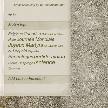
Email Marketing by WP Autoresponder
Après
Mots-clefs
Canadza
Belgique
Céline Dion
Edison
Journée Mondiale
Hitler
Joyeux Martyrs
Le Cavalier Sans
Léopold
Napoléon
Cul
perfide albion
Papeotages
science
Pierre Desproges
Zemmour
Add Link to Facebook