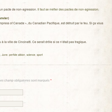
un pacte de non-agression.
Il faut se méfier des pactes de non-agression.
an­vier
)
mpress of Canada », du Cana­dian Paci­fique, est détruit par le feu. Si ça vous
à la ville de Cin­ci­natti. Ce serait drôle si ce n’était pas tragique.
n
,
June
,
perfide albion
,
science
,
sport
Les champ obligatoires sont marqués
*