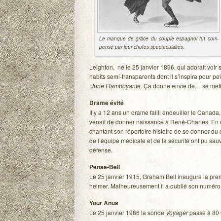
Le manque de grâce du couple espa­gnol fut com­
pensé par leur chutes spectaculaires.
Leigh­ton, né le 25 jan­vier 1896, qui ado­rait voir 
habits semi-transparents dont il s’inspira pour 
:
June Flam­boyante
. Ça donne envie de.…se mettr
Drâme évité
Il y a 12 ans un drame failli endeuiller le Canada
venait de don­ner nais­sance à René-Charles. En e
chan­tant son réper­toire his­toire de se don­ner 
de l’équipe médi­cale et de la sécu­rité ont pu sau­v
défense.
Pense-Bell
Le 25 jan­vier 1915, Gra­ham Bell inau­gure la pre­mi
hei­mer. Mal­heu­reu­se­ment il a oublié son numér
Your Anus
Le 25 jan­vier 1986 la sonde
Voya­ger
passe à 80 