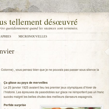
us tellement désœuvré
ire quotidiennement quand les vacances sont terminées.
APHIES
MICRONOUVELLES
nvier
Colonne) , vous pen­sez bien que je ne pou­vais pas pas­ser sous silence la
Ça glisse au pays de mer­veilles
Le 25 jan­vier 1925 avaient lieu les pre­mier jeux olym­piques d’hiver de
l’histoire. Les épreuves de paso­dobles sur glace ne rem­portent pas un franc
suc­cès mal­gré les belles chutes des meilleurs dan­seurs espagnols.
Per­fide sur­prise