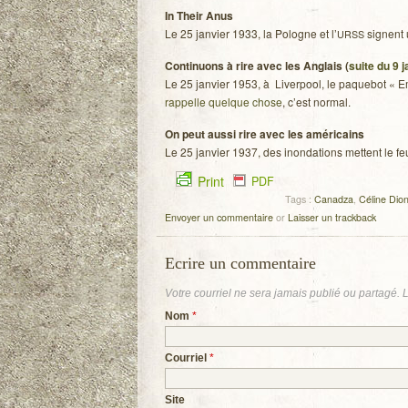
In Their Anus
Le 25 jan­vier 1933, la Pologne et l’
signent 
URSS
Conti­nuons à rire avec les Anglais (
suite du 9 j
Le 25 jan­vier 1953, à Liver­pool, le paque­bot « E
rap­pelle quelque chose
, c’est normal.
On peut aussi rire avec les amé­ri­cains
Le 25 jan­vier 1937, des inon­da­tions mettent le feu 
Print
PDF
Tags :
Canadza
,
Céline Dio
Envoyer un commentaire
or
Laisser un trackback
Ecrire un commentaire
Votre courriel ne sera
jamais
publié ou partagé. 
Nom
*
Courriel
*
Site