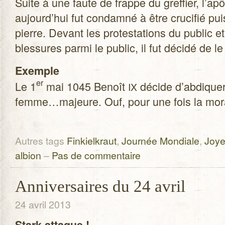
Suite à une faute de frappe du gref­fier, l’apôt
aujourd’hui fut condamné à être cru­ci­fié 
pierre. Devant les pro­tes­ta­tions du public et
bles­sures parmi le public, il fut décidé de le c
Exemple
er
Le 1
mai 1045 Benoît
décide d’abdique
IX
femme…majeure. Ouf, pour une fois la mora
Autres tags
Finkielkraut
,
Journée Mondiale
,
Joye
albion
–
Pas de commentaire
Anniversaires du 24 avril
24 avril 2013
Stark attaque !