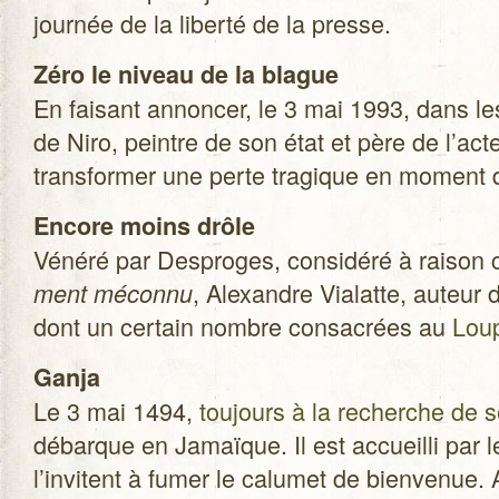
jour­née de la liberté de la presse.
Zéro le niveau de la blague
En fai­sant annon­cer, le 3 mai 1993, dans 
de Niro, peintre de son état et père de l’acte
trans­for­mer une perte tra­gique en moment 
Encore moins drôle
Vénéré par Des­proges, consi­déré à rai­s
, Alexandre Via­latte, auteur
ment méconnu
dont un cer­tain nombre consa­crées au
Lou
Ganja
Le 3 mai 1494,
tou­jours à la recherche de s
débarque en Jamaïque. Il est accueilli par l
l’invitent à fumer le calu­met de bien­ve­nue.