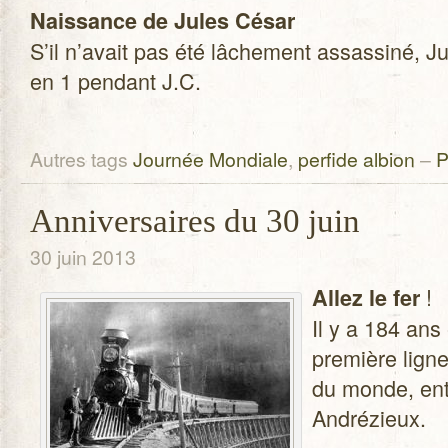
Nais­sance de Jules César
S’il n’avait pas été lâche­ment assas­siné, 
en 1 pen­dant J.C.
Autres tags
Journée Mondiale
,
perfide albion
–
P
Anniversaires du 30 juin
30 juin 2013
!
Allez le fer
Il y a 184 ans 
pre­mière ligne
du monde, ent
Andrézieux.