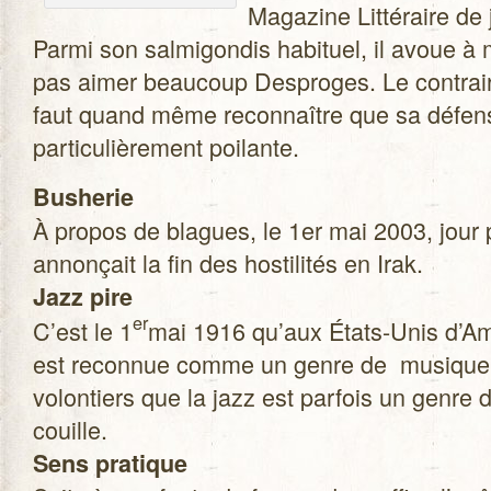
Maga­zine Lit­té­raire de
Parmi son sal­mi­gon­dis habi­tuel, il avoue 
pas aimer beau­coup Des­proges. Le contraire
faut quand même recon­naître que sa défen
par­ti­cu­liè­re­ment poilante.
Bushe­rie
À pro­pos de blagues, le 1er mai 2003, jour
annon­çait la fin des hos­ti­li­tés en Irak.
Jazz pire
er
C’est le 1
mai 1916 qu’aux États-Unis d’Am
est recon­nue comme un genre de musique. 
volon­tiers que la jazz est par­fois un genre
couille.
Sens pra­tique