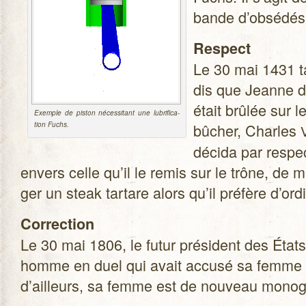
bande d’obsédés
Res­pect
Le 30 mai 1431 t
dis que Jeanne d
était brû­lée sur l
Exemple de pis­ton néces­si­tant une lubri­fi­ca­
tion Fuchs.
bûcher, Charles
V
décida par res­pe
envers celle qu’il le remis sur le trône, de 
ger un steak tar­tare alors qu’il pré­fère d’or
Cor­rec­tion
Le 30 mai 1806, le futur pré­sident des Éta
homme en duel qui avait accusé sa femme de
d’ailleurs, sa femme est de nou­veau mono