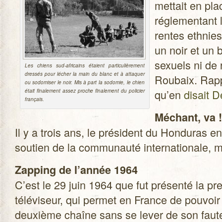
met­tait en pl
régle­men­tant 
rentes eth­nies
un noir et un 
sexuels ni de 
Les chiens sud-africains étaient par­ti­cu­liè­re­ment
dres­sés pour lécher la main du blanc et à atta­quer
Roubaix. Rapp
ou sodo­mi­ser le noir. Mis à part la sodo­mie, le chien
qu’en
disait 
était fina­le­ment assez proche fina­le­ment du poli­cier
français.
Méchant, va !
Il y a trois ans, le pré­sident du Hon­du­ras en
sou­tien de la com­mu­nauté inter­na­tio­nal
Zap­ping de l’année 1964
C’est le 29 juin 1964 que fut pré­senté la p
télé­vi­seur, qui per­met en France de pou­voir
deuxième chaîne sans se lever de son fau­teui