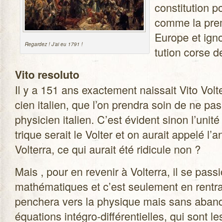
consti­tu­tion 
comme la pre­m
Europe et igno
Regar­dez ! J’ai eu 1791 !
tu­tion corse 
Vito reso­luto
Il y a 151 ans exac­te­ment nais­sait Vito Vol­te
cien ita­lien, que l’on pren­dra soin de ne p
phy­si­cien ita­lien. C’est évident sinon l’uni
trique serait le Vol­ter et on aurait appelé l
Volterra, ce qui aurait été ridi­cule non ?
Mais , pour en reve­nir à Vol­terra, il se pas­
mathé­ma­tiques et c’est seule­ment en ren­tra
pen­chera vers la phy­sique mais sans aban­d
équa­tions intégro-différentielles, qui sont le