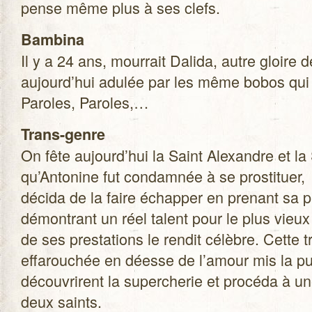
pense même plus à ses clefs.
Bam­bina
Il y a 24 ans, mour­rait Dalida, autre gloire d
aujourd’hui adu­lée par les même bobos qui 
Paroles, Paroles,…
Trans-genre
On fête aujourd’hui la Saint Alexandre et la 
qu’Antonine fut condam­née à se pros­ti­tuer,
décida de la faire échap­per en pre­nant sa p
démon­trant un réel talent pour le plus vieux
de ses pres­ta­tions le ren­dit célèbre. Cette t
effa­rou­chée en déesse de l’amour mis la puce
décou­vrirent la super­che­rie et pro­céda à un
deux saints.