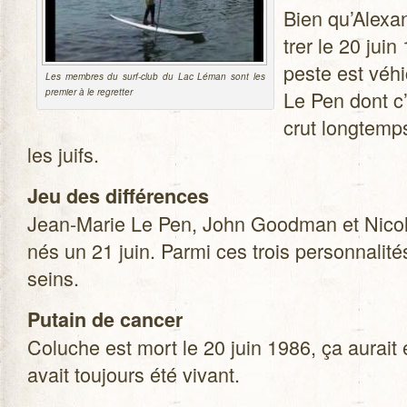
Bien qu’Alexan
trer le 20 juin
peste est véhi
Les membres du surf-club du Lac Léman sont les
pre­mier à le regretter
Le Pen dont c’
crut long­temp
les juifs.
Jeu des dif­fé­rences
Jean-Marie Le Pen, John Good­man et Nicole
nés un 21 juin. Parmi ces trois per­son­na­li­t
seins.
Putain de can­cer
Coluche est mort le 20 juin 1986, ça aurait é
avait tou­jours été vivant.