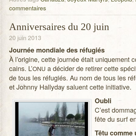
commentaires
Anniversaires du 20 juin
20 juin 2013
Jour­née mon­diale des réfu­giés
À l’origine, cette jour­née était uni­que­ment c
cains. L’
a déci­der de reti­rer cette spé­ci­
ONU
de tous les réfu­giés. Au nom de tous les réf
et Johnny Hal­ly­day saluent cette initiative.
Oubli
C’est dom­mag
fête du surf e
Têtu comme u