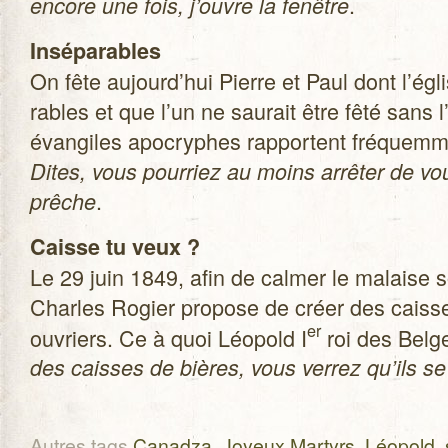
.
encore une fois, j’ouvre la fenêtre
Insé­pa­rables
On fête aujourd’hui Pierre et Paul dont l’égli
rables et que l’un ne sau­rait être fêté sans 
évan­giles apo­cryphes rap­portent fré­quem­
Dites, vous pour­riez au moins arrê­ter de vous
.
prêche
Caisse tu veux ?
Le 29 juin 1849, afin de cal­mer le malaise 
Charles Rogier pro­pose de créer des caisse
er
ouvriers. Ce à quoi Léo­pold I
roi des Belge
des caisses de bières, vous ver­rez qu’ils s
Autres tags
Canadza
,
Joyeux Martyrs
,
Léopold
,