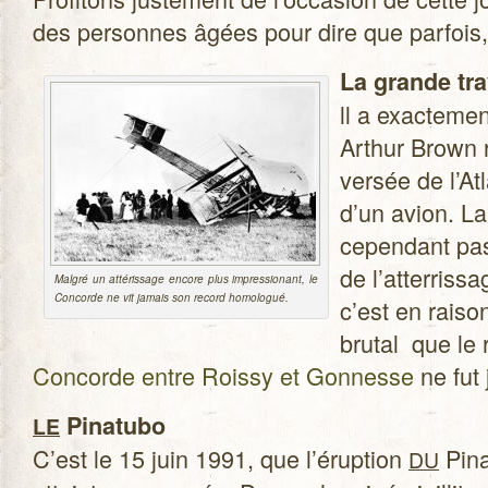
des per­sonnes âgées pour dire que par­fois,
La grande tra­
ll a exac­te­m
Arthur Brown ré
ver­sée de l’A
d’un avion. La
cepen­dant pa
de l’atterrissa
Mal­gré un atté­ris­sage encore plus impres­sio­nant, le
Concorde ne vit jamais son record homologué.
c’est en rai­so
bru­tal que le
Concorde entre Roissy et Gon­nesse
ne fut
Pina­tubo
LE
C’est le 15 juin 1991, que l’éruption
Pina
DU