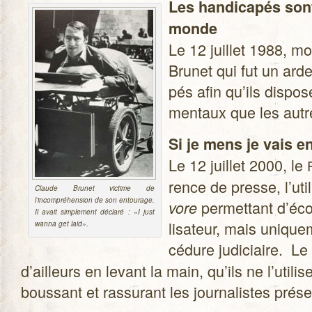
Les han­di­ca­pés so
monde
Le 12 juillet 1988, mo
Bru­net qui fut un arden
pés afin qu’ils dis­po
men­taux que les autr
Si je mens je vais e
Le 12 juillet 2000, le
rence de presse, l’util
Claude Bru­net vic­time de
l’incompréhension de son entou­rage.
per­met­tant d’écou
vore
Il avait sim­ple­ment déclaré : «I just
li­sa­teur, mais uni­q
wanna get laid».
cé­dure judi­ciaire. Le
d’ailleurs en levant la main, qu’ils ne l’utili
bous­sant et ras­su­rant les jour­na­listes pré­s