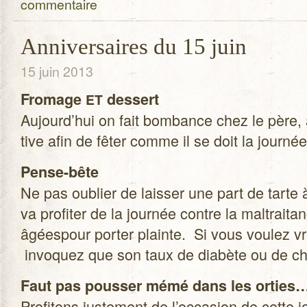
commentaire
Anniversaires du 15 juin
15 juin 2013
Fro­mage
des­sert
ET
Aujourd’hui on fait bom­bance chez le père, 
tive afin de fêter comme il se doit la jour­né
Pense-bête
Ne pas oublier de lais­ser une part de tarte
va pro­fi­ter de la jour­née contre la mal­trai­
âgées­pour por­ter plainte. Si vous vou­lez vr
invo­quez que son taux de dia­bète ou de cho­l
Faut pas pous­ser mémé dans les orties…s
Pro­fi­tons jus­te­ment de l’occasion de cette j