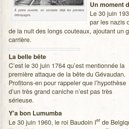
Un moment de 
À peine ouverte, on constate déjà les pre­miers
Le 30 juin 193
débrayages.
par les nazis d
de la nuit des longs cou­teaux, ajou­tant un 
carrière.
La belle bête
C’est le 30 juin 1764 qu’est men­tion­née la
pre­mière attaque de la bête du Gévau­dan.
Profitons-en pour rap­pe­ler que l’hypothèse
d’un très grand caniche n’est pas très
sérieuse.
Y’a bon Lumumba
er
Le 30 juin 1960, le roi Bau­doin I
de Bel­giqu