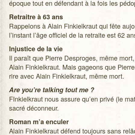
époque tout en défen­dant à la fois les pédo­
Retraitre à 63 ans
Rap­pe­lons à Alain Fin­kiel­kraut qui fête au
l’instant l’âge offi­ciel de la retraite est 62 an
Injus­tice de la vie
Il paraît que Pierre Des­proges, même mort,
Alain Fin­kiel­kraut. Mais gageons que Pierr
rire avec Alain Fin­kiel­kraut, même mort.
Are you’re tal­king tout me ?
FIn­kiel­kraut nous assure qu’en privé (le m
sacré déconneur.
Roman m’a encu­ler
Alain Fin­kiel­kraut défend tou­jours sans relâ