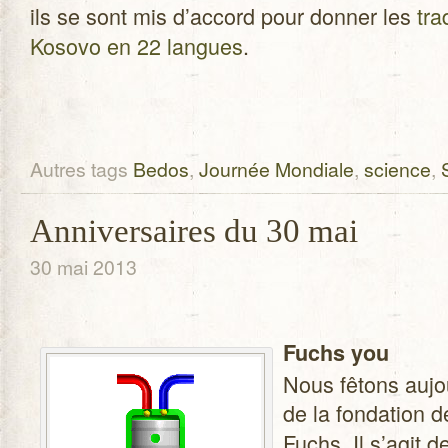
ils se sont mis d’accord pour don­ner les
tra
Kosovo en 22 langues
.
Autres tags
Bedos
,
Journée Mondiale
,
science
,
Anniversaires du 30 mai
30 mai 2013
Fuchs you
Nous fêtons aujou
de la fon­da­tion d
Fuchs. Il s’agit de