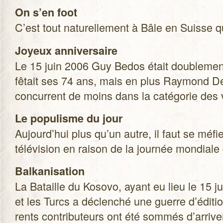
On s’en foot
C’est tout natu­rel­le­ment à Bâle en Suisse q
Joyeux anni­ver­saire
Le 15 juin 2006 Guy Bedos était dou­ble­men
fêtait ses 74 ans, mais en plus Ray­mond Dev
concur­rent de moins dans la caté­go­rie des
Le popu­lisme du jour
Aujourd’hui plus qu’un autre, il faut se méfi
télé­vi­sion en rai­son de la jour­née mon­diale
Bal­ka­ni­sa­tion
La Bataille du Kosovo, ayant eu lieu le 15 j
et les Turcs a déclen­ché une guerre d’éditi
rents contri­bu­teurs ont été som­més d’arriv