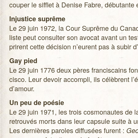
cou­per le sif­flet à Denise Fabre, débu­tante
Injus­tice suprême
Le 29 juin 1972, la Cour Suprême du Canada 
liste peut consul­ter son avo­cat avant un te
prirent cette déci­sion n’eurent pas à subir d
Gay pied
Le 29 juin 1776 deux pères fran­cis­cains fon
cisco. Leur devoir accom­pli, ils célèbrent l
d’amour.
Un peu de poé­sie
Le 29 juin 1971, les trois cos­mo­nautes de 
retrou­vés morts dans leur cap­sule suite à 
Les der­nières paroles dif­fu­sées furent :
Geor