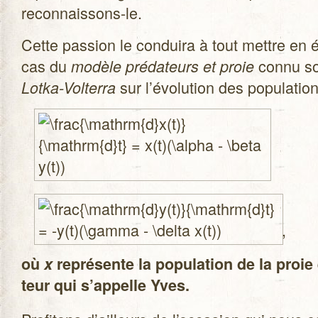
reconnaissons-le.
Cette pas­sion le conduira à tout mettre en 
cas du
connu s
modèle pré­da­teurs et proie
sur l’évolution des popu­la­tio
Lotka-Volterra
,
où
x
repré­sente la popu­la­tion de la proie
teur qui s’appelle Yves.