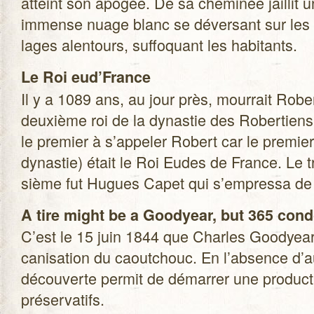
atteint son apo­gée. De sa che­mi­née jaillit u
immense nuage blanc se déver­sant sur les v
lages alen­tours, suf­fo­quant les habi­tants.
Le Roi eud’France
Il y a 1089 ans, au jour près, mour­rait Rober
deuxième roi de la dynas­tie des Rober­tiens
le pre­mier à s’appeler Robert car le pre­mier
dynas­tie) était le Roi Eudes de France. Le tr
sième fut Hugues Capet qui s’empressa de re
A tire might be a Goo­dyear, but 365 con
C’est le 15 juin 1844 que Charles Goo­dyear 
ca­ni­sa­tion du caou­tchouc. En l’absence d’
décou­verte per­mit de démar­rer une pro­duc­t
préservatifs.