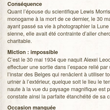
Consé­quence
Quant l’épouse du scien­ti­fique Lewis Mor­ris
mono­game à la mort de ce der­nier, le 30 m
ayant passé sa vie à pho­to­gra­phier la Lune
sienne, elle avait été contrainte d’aller cher
charitable.
Mic­tion : impos­sible
C’est le 30 mai 1934 que naquit Alexei Leoo
effec­tuer une sor­tie dans l’espace relié par
l’instar des Belges qui renâclent à uti­li­ser toi­
uri­ner à l’extérieur, quelque soit le lieu le 
naute à la vue du pay­sage magni­fique est pris
constate ainsi la par­faite étan­chéité de sa
Occa­sion man­quée