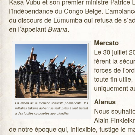
Kasa Vubu et son pre­mier ministre Patric
l’indépendance du Congo Belge. L’ambiance 
du dis­cours de Lumumba qui refusa de s’ad
en l’appelant
.
Bwana
Mer­cato
Le 30 juillet 
fèrent la sécu
forces de l’ord
toute fin utile
uni­que­ment au 
Ala­nus
En rai­son de la menace ter­ro­riste per­ma­nente, les
mili­taires ira­kiens doivent se tenir prêts à tout ins­tant
Nous sou­hai­t
à des fouilles cor­po­relles approfondies.
Alain Fin­kiel­
de notre époque qui, inflexible, fus­tige le 