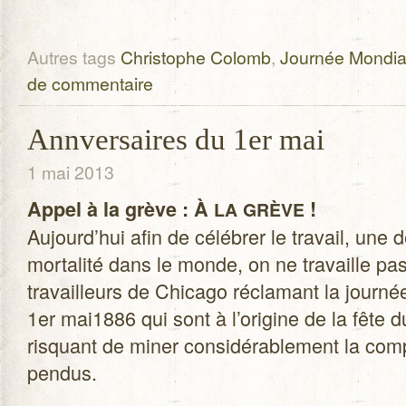
Autres tags
Christophe Colomb
,
Journée Mondia
de commentaire
Annversaires du 1er mai
1 mai 2013
Appel à la grève : À
!
LA
GRÈVE
Aujourd’hui afin de célé­brer le tra­vail, une
mor­ta­lité dans le monde, on ne tra­vaille p
tra­vailleurs de Chi­cago récla­mant la jour­n
1er mai1886 qui sont à l’origine de la fête du 
ris­quant de miner consi­dé­ra­ble­ment la com­pé
pendus.