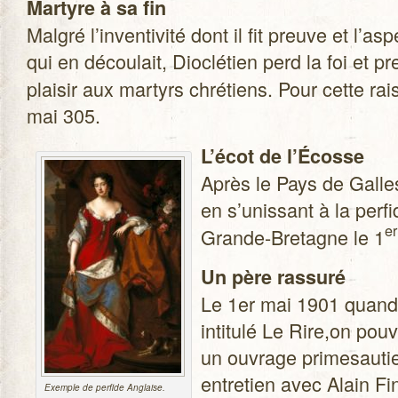
Mar­tyre à sa fin
Mal­gré l’inventivité dont il fit preuve et l’asp
qui en décou­lait, Dio­clé­tien perd la foi e
plai­sir aux mar­tyrs chré­tiens. Pour cette rai
mai 305.
L’écot de l’Écosse
Après le Pays de Galle
en s’unissant à la per­fi
er
Grande-Bretagne le 1
Un père ras­suré
Le 1er mai 1901 quand so
inti­tulé Le Rire,on pou­va
un ouvrage pri­me­sau­t
entre­tien avec Alain Fi
Exemple de per­fide Anglaise.