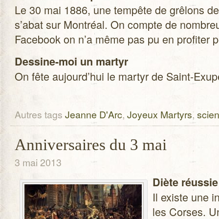
Le 30 mai 1886, une tem­pête de grê­lons de l
s’abat sur Mont­réal. On compte de nom­bre
Face­book on n’a même pas pu en pro­fi­ter p
Dessine-moi un mar­tyr
On fête aujourd’hui le mar­tyr de Saint-Exu
Autres tags
Jeanne D'Arc
,
Joyeux Martyrs
,
scie
Anniversaires du 3 mai
3 mai 2013
Diète réus­sie
Il existe une i
les Corses. Un