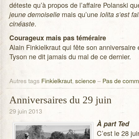
déteste qu’à pro­pos de l’affaire Polanski qu
mais qu’une
jeune demoi­selle
lolita s’est f
.
cinéaste
Cou­ra­geux mais pas témé­raire
Alain Fin­kiel­kraut qui fête son anni­ver­s
Tyson ne dit jamais du mal de ce dernier.
Autres tags
Finkielkraut
,
science
–
Pas de comme
Anniversaires du 29 juin
29 juin 2013
À part Ted
C’est le 28 ju