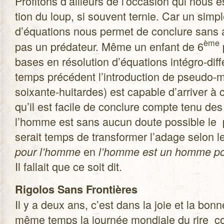
Pro­fi­tons d’ailleurs de l’occasion qui nous 
tion du loup, si sou­vent ter­nie. Car un sim
d’équations nous per­met de conclure sans 
ème
pas un pré­da­teur. Même un enfant de 6
bases en réso­lu­tion d’équations intégro-diff
temps pré­cé­dent l’introduction de pseudo-
soixante-huitardes) est capable d’arriver à
qu’il est facile de conclure compte tenu des p
l’homme est sans aucun doute pos­sible le p
serait temps de trans­for­mer l’adage selon 
en
pour l’homme
l’homme est un homme pou
Il fal­lait que ce soit dit.
Rigo­los Sans Fron­tières
Il y a deux ans, c’est dans la joie et la bon
même temps la jour­née mon­diale du rire co