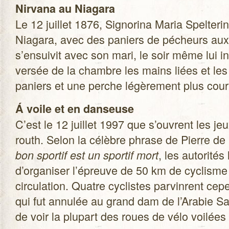
Nir­vana au Nia­gara
Le 12 juillet 1876, Signo­rina Maria Spel­te­rina
Nia­gara, avec des paniers de pécheurs aux 
s’ensuivit avec son mari, le soir même lui ins­p
ver­sée de la chambre les mains liées et le
paniers et une perche légè­re­ment plus cour
Á voile et en dan­seuse
C’est le 12 juillet 1997 que s’ouvrent les j
routh. Selon la célèbre phrase de Pierre de 
, les auto­ri­té
bon spor­tif est un spor­tif mort
d’organiser l’épreuve de 50 km de cyclisme 
cir­cu­la­tion. Quatre cyclistes par­vinrent cep
qui fut annu­lée au grand dam de l’Arabie Saou
de voir la plu­part des roues de vélo voi­lées