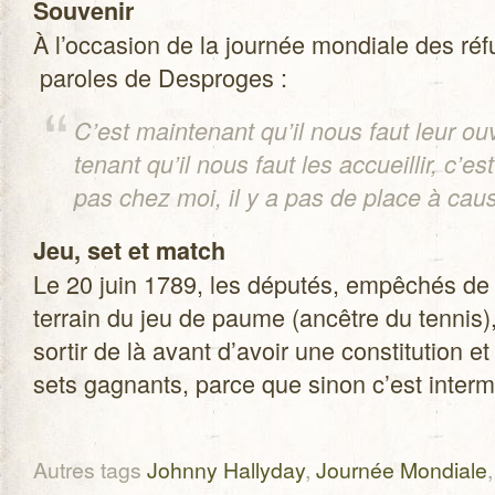
Sou­ve­nir
À l’occasion de la jour­née mon­diale des r
paroles de Desproges :
C’est main­te­nant qu’il nous faut leur ou
te­nant qu’il nous faut les accueillir, c’es
pas chez moi, il y a pas de place à cau
Jeu, set et match
Le 20 juin 1789, les dépu­tés, empê­chés de 
ter­rain du jeu de paume (ancêtre du ten­nis)
sor­tir de là avant d’avoir une consti­tu­tion e
sets gagnants, parce que sinon c’est interm
Autres tags
Johnny Hallyday
,
Journée Mondiale