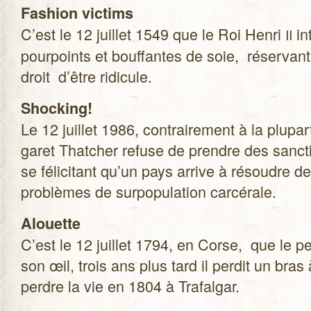
Fashion vic­tims
C’est le 12 juillet 1549 que le Roi Henri
int
II
pour­points et bouf­fantes de soie, réser­vant 
droit d’être ridicule.
Sho­cking!
Le 12 juillet 1986, contrai­re­ment à la plu­pa
ga­ret That­cher refuse de prendre des sanc­t
se féli­ci­tant qu’un pays arrive à résoudre d
pro­blèmes de sur­po­pu­la­tion carcérale.
Alouette
C’est le 12 juillet 1794, en Corse, que le per­
son œil, trois ans plus tard il per­dit un bras 
perdre la vie en 1804 à Trafalgar.