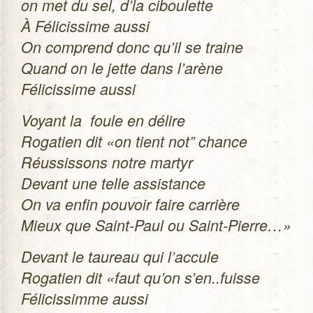
on met du sel, d’la cibou­lette
À Féli­cis­sime aussi
On com­prend donc qu’il se traine
Quand on le jette dans l’arène
Féli­cis­sime aussi
Voyant la foule en délire
Roga­tien dit «on tient not” chance
Réus­sis­sons notre mar­tyr
Devant une telle assis­tance
On va enfin pou­voir faire car­rière
Mieux que Saint-Paul ou Saint-Pierre…»
Devant le tau­reau qui l’accule
Roga­tien dit «faut qu’on s’en..fuisse
Féli­cis­simme aussi