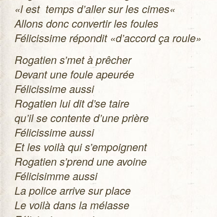
«l est temps d’aller sur les cimes«
Allons donc conver­tir les foules
Féli­cis­sime répon­dit «d’accord ça roule»
Roga­tien s’met à prê­cher
Devant une foule apeu­rée
Féli­cis­sime aussi
Roga­tien lui dit d’se taire
qu’il se contente d’une prière
Féli­cis­sime aussi
Et les voilà qui s’empoignent
Roga­tien s’prend une avoine
Féli­ci­simme aussi
La police arrive sur place
Le voilà dans la mélasse