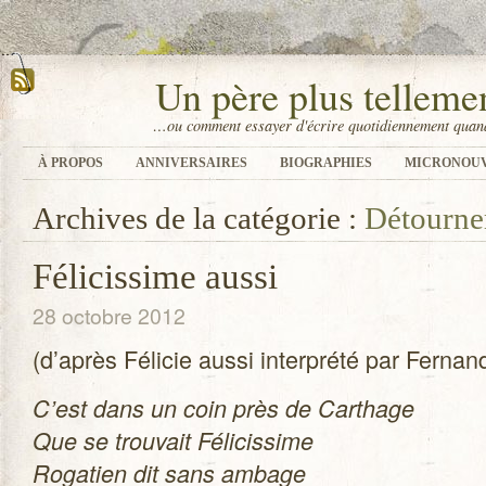
Un père plus tellem
…ou comment essayer d'écrire quotidiennement quand
À PROPOS
ANNIVERSAIRES
BIOGRAPHIES
MICRONOU
Archives de la catégorie :
Détourne
Félicissime aussi
28 octobre 2012
(d’après Féli­cie aussi inter­prété par Fernan
C’est dans un coin près de Car­thage
Que se trou­vait Féli­cis­sime
Roga­tien dit sans ambage