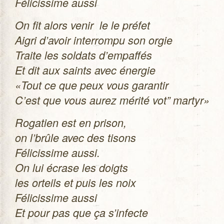
Féli­cis­sime aussi
On fit alors venir le le pré­fet
Aigri d’avoir inter­rompu son orgie
Traite les sol­dats d’empaffés
Et dit aux saints avec éner­gie
«Tout ce que peux vous garan­tir
C’est que vous aurez mérité vot” martyr»
Roga­tien est en pri­son,
on l’brûle avec des tisons
Féli­cis­sime aussi.
On lui écrase les doigts
les orteils et puis les noix
Féli­cis­sime aussi
Et pour pas que ça s’infecte