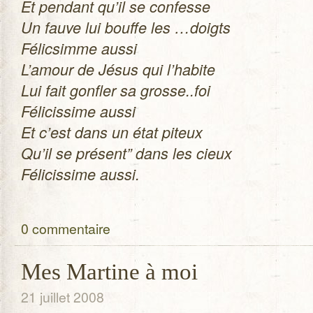
Et pen­dant qu’il se confesse
Un fauve lui bouffe les …doigts
Félic­simme aussi
L’amour de Jésus qui l’habite
Lui fait gon­fler sa grosse..foi
Féli­cis­sime aussi
Et c’est dans un état piteux
Qu’il se pré­sent” dans les cieux
Féli­cis­sime aussi.
0 commentaire
Mes Martine à moi
21 juillet 2008