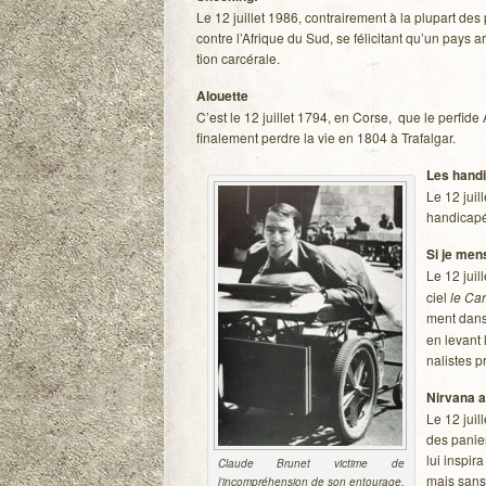
Le 12 juillet 1986, contrai­re­ment à la plu­part de
contre l’Afrique du Sud, se féli­ci­tant qu’un pays 
tion carcérale.
Alouette
C’est le 12 juillet 1794, en Corse, que le per­fide Am
fina­le­ment perdre la vie en 1804 à Trafalgar.
Les han­d
Le 12 juill
han­di­ca­
Si je mens
Le 12 juil
ciel
le Car­
ment dans 
en levant l
na­listes p
Nir­vana a
Le 12 juill
des panier
lui ins­pir
Claude Bru­net vic­time de
mais sans 
l’incompréhension de son entou­rage.