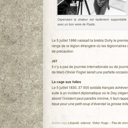
Cepen­dant la cha­leur est faci­le­ment sup­por­table
avec un bon verre de Pastis.
Le 5 juillet 1996 nais­sait la bre­bis Dolly le pre
rangs de la légion étran­gère où les légion­naires se
de précaution.
JST
Il n’y a pas de jour­née inter­na­tio­nale ou de jour
de Marc-Olivier Fogiel serait une par­faite occa­sio
La cage aux folles
Le 5 juillet 1830, 37 000 sol­dats fran­çais achève
suite à un inci­dent diplo­ma­tique où le Dey (rége
abord l’incident peut paraître minime, il faut rap­pe
tique pour une petit coup d’éventail la grosse foll
Autres tags
Léopold
,
science
,
Victor Hugo
–
Pas de com