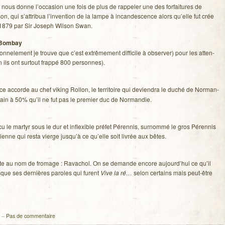
t nous donne l’occasion une fois de plus de rap­pe­ler une des for­fai­tures de
­son, qui s’attribua l’invention de la lampe à incan­des­cence alors qu’elle fut crée
t 1879 par Sir Joseph Wil­son Swan.
Bom­bay
ne­le­ment je trouve que c’est extrê­me­ment dif­fi­cile à obser­ver) pour les atten­
n ils ont sur­tout frappé 800 personnes).
 accorde au chef viking Rol­lon, le ter­ri­toire qui devien­dra le duché de Nor­man­
r­tain à 50% qu’il ne fut pas le pre­mier duc de Normandie.
 le mar­tyr sous le dur et inflexible pré­fet Péren­nis, sur­nommé le gros Péren­nis
ienne qui resta vierge jusqu’à ce qu’elle soit livrée aux bêtes.
chiste au nom de fro­mage : Rava­chol. On se demande encore aujourd’hui ce qu’il
sque ses der­nières paroles qui furent
Vive la ré…
selon cer­tains mais peut-être
–
Pas de commentaire