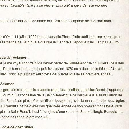
fres sont acca­blants, il y a de plus en plus d’étrangers dans le monde
.
dième habi­tant vient de naître mais est bien inca­pable de citer son nom.
s d’Or le 11 juillet 1302 durant laquelle Pierre Flote périt dans les marais près
té fla­mande de Bel­gique alors que la Flandre à l’époque n’incluait pas le Lim­
eau de récla­mer
 ans je me voyais contraint de devoir par­ler de
Saint-Benoît
le 11 juillet suite à des
ns. Enfin à ma décharge, je pré­ci­sait qu’en 1970 on a deplacé le fête du 21 mars
uillet. Donc le plai­gnant eut droit à deux fêtes lors de sa pre­mière année.
 récla­mer
un
ger­main a conquis la cita­delle catho­lique met­tant à mal les Benoît
, j’apprends
ujourd’hui à l’occasion de la Saint-Benoît que ce der­nier est le saint Patron de
int-Benoît, en plus d’être un fils de bour­geois, avait la manie de faire des règles.
s. Il venait à peine d’être dési­gné Père Abbée de son pre­mier monas­tère, qu’il
le de Saint-Benoît. Il est à l’origine d’une véri­table Sainte Litur­gie Bene­dic­tine,
 cer­tains l’appellaient chef
.
SLB
 du côté de chez Swan