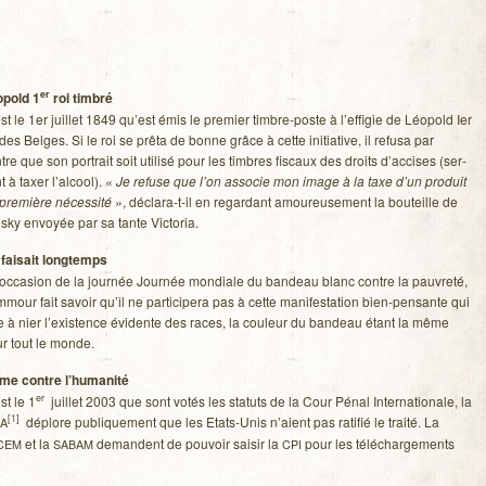
er
­pold 1
roi tim­bré
st le 1er juillet 1849 qu’est émis le pre­mier timbre-poste à l’effigie de Léo­pold Ier
 des Belges. Si le roi se prêta de bonne grâce à cette ini­tia­tive, il refusa par
tre que son por­trait soit uti­lisé pour les timbres fis­caux des droits d’accises (ser­
t à taxer l’alcool).
« Je refuse que l’on asso­cie mon image à la taxe d’un pro­duit
pre­mière néces­sité »
, déclara-t-il en regar­dant amou­reu­se­ment la bou­teille de
sky envoyée par sa tante Victoria.
fai­sait long­temps
’occasion de la jour­née Jour­née mon­diale du ban­deau blanc contre la pau­vreté,
­mour fait savoir qu’il ne par­ti­ci­pera pas à cette mani­fes­ta­tion bien-pensante qui
e à nier l’existence évi­dente des races, la cou­leur du ban­deau étant la même
r tout le monde.
me contre l’humanité
er
st le 1
juillet 2003 que sont votés les sta­tuts de la Cour Pénal Inter­na­tio­nale, la
[
1
]
déplore publi­que­ment que les Etats-Unis n’aient pas rati­fié le traité. La
AA
et la
demandent de pou­voir sai­sir la
pour les télé­char­ge­ments
CEM
SABAM
CPI