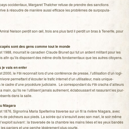
s pays occi­den­taux, Mar­ga­ret That­cher refuse de prendre des sanc­tions
arrive à résoudre de manière aussi effi­cace les pro­blèmes de sur­po­pu­la­
i­ral Nel­son per­dit son œil, trois ans plus tard il per­dit un bras à Tene­rife, pour
i­ca­pés sont des gens comme tout le monde
et 1988, mour­rait le cana­dien Claude Bru­net qui fut un ardent mili­tant pour les
pés afin qu’ils dis­posent des même droits fon­da­men­taux que les autres citoyens.
 je vais en enfer
let 2000, le
recon­nait lors d’une confé­rence de presse, l’utilisation d’un logi­
FBI
ni­vore
per­met­tant d’écouter le tra­fic inter­net d’un uti­li­sa­teur, mais uni­que­
le cadre d’une pro­cé­dure judi­ciaire. Le cor­res­pon­dant du
cra­cha d’ailleurs
FBI
a main, qu’ils ne l’utilisent jamais autre­ment, écla­bous­sant et ras­su­rant les jour­
ré­sents dans la salle.
u Nia­gara
et 1876, Signo­rina Maria Spel­te­rina tra­verse sur un fil la rivière Nia­gara, avec
s de pécheurs aux pieds. La soi­rée qui s’ensuivit avec son mari, le soir même
a l’exploit sui­vant : la tra­ver­sée de la chambre les mains liées et les yeux ban­dés
les paniers et une perche légè­re­ment plus courte.