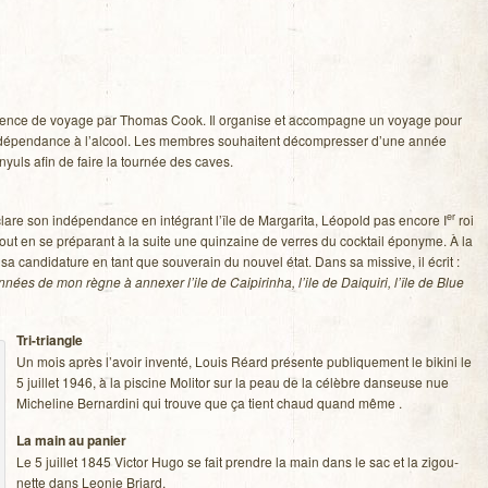
 agence de voyage par Tho­mas Cook. Il orga­nise et accom­pagne un voyage pour
a dépen­dance à l’alcool. Les membres sou­haitent décom­pres­ser d’une année
uls afin de faire la tour­née des caves.
er
are son indé­pen­dance en inté­grant l’île de Mar­ga­rita, Léo­pold pas encore I
roi
tout en se pré­pa­rant à la suite une quin­zaine de verres du cock­tail épo­nyme. À la
a can­di­da­ture en tant que sou­ve­rain du nou­vel état. Dans sa mis­sive, il écrit :
es de mon règne à annexer l’ile de Cai­pi­rinha, l’ile de Dai­quiri, l’île de Blue
Tri-triangle
Un mois après l’avoir inventé, Louis Réard pré­sente publi­que­ment le bikini le
5 juillet 1946, à la pis­cine Moli­tor sur la peau de la célèbre dan­seuse nue
Miche­line Ber­nar­dini qui trouve que ça tient chaud quand même .
La main au panier
Le 5 juillet 1845 Vic­tor Hugo se fait prendre la main dans le sac et la zigou­
nette dans Leo­nie Briard.