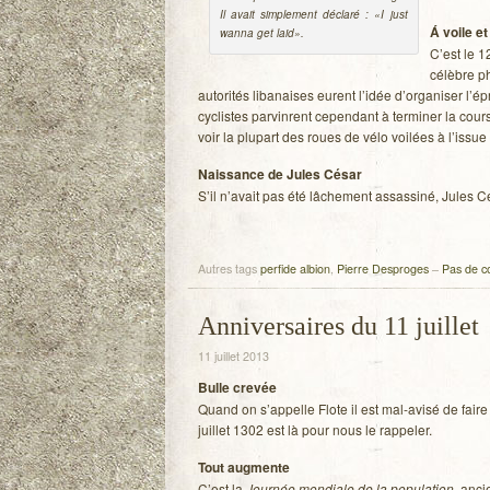
Il avait sim­ple­ment déclaré : «I just
Á voile e
wanna get laid».
C’est le 1
célèbre ph
auto­ri­tés liba­naises eurent l’idée d’organiser l’
cyclistes par­vinrent cepen­dant à ter­mi­ner la cour
voir la plu­part des roues de vélo voi­lées à l’issue
Nais­sance de Jules César
S’il n’avait pas été lâche­ment assas­siné, Jules 
Autres tags
perfide albion
,
Pierre Desproges
–
Pas de c
Anniversaires du 11 juillet
11 juillet 2013
Bulle cre­vée
Quand on s’appelle Flote il est mal-avisé de faire 
juillet 1302 est là pour nous le rappeler.
Tout aug­mente
C’est la
Jour­née mon­diale de la popu­la­tion
, anc