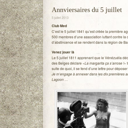
Annviersaires du 5 juillet
5 juillet 2013
Club Med
C’est le 5 juillet 1841 qu’est créée la pre­mière
500 membres d’une asso­cia­tion lut­tant contre l
d’abstincence et se rendent dans la région de Bany
Venez jouer là
Le 5 juillet 1811 appre­nant que le Véné­zuéla décl
des Belges déclare «
La mar­ga­rita ça s’arrose !
» 
suite de quoi, il se fend d’une lettre pour dépo­ser s
Je m’engage à annexer dans les dix pre­mières anné
Lagoon …