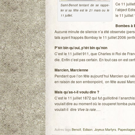
Ce 11 juille
Saint-Benoit ten­tant de se rap­pe­
l’abject Edi
ler si sa fête est le 21 mars ou le
le 11 juille
11 juillet.
Bombes à 
Aucune minute de silence n’a été obser­vée (per­son­
tats ayant frap­pés Bom­bay le 11 juillet 2006 (enfi
P’têt bin qu’oui, p’têt bin qu’non
C’est le 11 juillet 911, que Charles
Roi de France
III
die. Enfin c’est pas cer­tain. En tout cas on est ce
Mar­cien, Mar­cienne
Pen­dant que l’on fête aujourd’hui Mar­cien qui vécu
en rai­son de son embon­point, on fête aussi Mar­c
Mais qu’as-t-il voulu dire ?
C’est le 11 juillet 1872 qui fut guillo­tiné l’anar
vou­lait dire au moment où le cou­pe­ret tomba pui
voulait-il dire
Vive la raie…
.
Autres tags
Benoît
,
Edison
,
Joyeux Martyrs
,
Papeotages