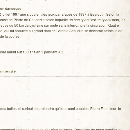
t en dan­seuse
2 juillet 1997 que s’ouvrent les jeux pan­arabes de 1997 à Bey­routh. Selon la
rase de Pierre de Cou­ber­tin selon laquelle
un bon spor­tif est un spor­tif mort
, les
épreuve de 50 km de cyclisme sur route sans inter­rompre la cir­cu­la­tion. Quatre
se, qui fut annu­lée au grand dam de l’Arabie Saou­dite se décla­rait satis­faite de
 de la course.
César aurait eut 100 ans en 1 pen­dant J.C.
ommentaire
des bulles, et sur­tout de pré­tendre qu’elles sont papales. Pierre Flote, mort le 11
ien­ne­ment nom­mée
Jour­née des cinq mil­liards
. L’occasion de nous rapel­ler la