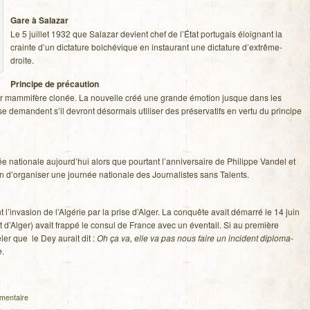
Gare à Sala­zar
Le 5 juillet 1932 que Sala­zar devient chef de l’État por­tu­gais éloi­gnant la
crainte d’un dic­ta­ture bol­ché­vique en ins­tau­rant une dic­ta­ture d’extrême-
droite.
Prin­cipe de pré­cau­tion
­mier mam­mi­fère clo­née. La nou­velle créé une grande émo­tion jusque dans les
 demandent s’il devront désor­mais uti­li­ser des pré­ser­va­tifs en vertu du prin­cipe
­née natio­nale aujourd’hui alors que pour­tant l’anniversaire de Phi­lippe Van­del et
n d’organiser une jour­née natio­nale des Jour­na­listes sans Talents.
nt l’invasion de l’Algérie par la prise d’Alger. La conquête avait démarré le 14 juin
nt d’Alger) avait frappé le consul de France avec un éven­tail. Si au pre­mière
­ler que le Dey aurait dit :
Oh ça va, elle va pas nous faire un inci­dent diplo­ma­
e
.
mentaire