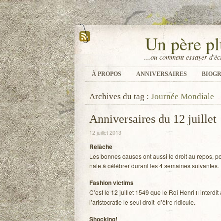
Un père pl
…ou comment essayer d'écr
À PROPOS
ANNIVERSAIRES
BIOGR
Archives du tag :
Journée Mondiale
Anniversaires du 12 juillet
12 juillet 2013
Relâche
Les bonnes causes ont aussi le droit au repos, pou
nale à célé­brer durant les 4 semaines suivantes.
Fashion vic­tims
C’est le 12 juillet 1549 que le Roi Henri
inter­dit
II
l’aristocratie le seul droit d’être ridicule.
Sho­cking!