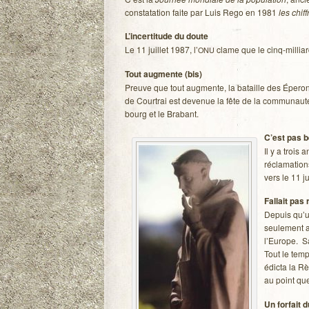
consta­ta­tion faite par Luis Rego en 1981
les chif
L’incertitude du doute
Le 11 juillet 1987, l’
clame que le cinq-milliar
ONU
Tout aug­mente (bis)
Preuve que tout aug­mente, la bataille des Épe­ron
de Cour­trai est deve­nue la fête de la com­mu­nau
bourg et le Brabant.
C’est pas b
Il y a trois
récla­ma­tio
vers le 11 j
Fal­lait pas
Depuis qu’
seule­ment a
l’Europe. Sa
Tout le temp
édicta la Règ
au point que
Un for­fait