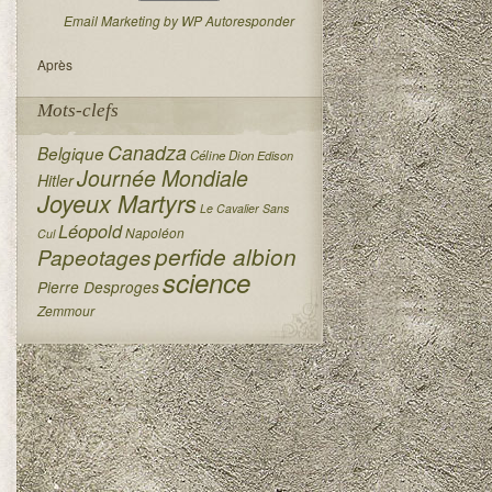
Email Marketing by WP Autoresponder
Après
Mots-clefs
Canadza
Belgique
Céline Dion
Edison
Journée Mondiale
Hitler
Joyeux Martyrs
Le Cavalier Sans
Léopold
Napoléon
Cul
perfide albion
Papeotages
science
Pierre Desproges
Zemmour