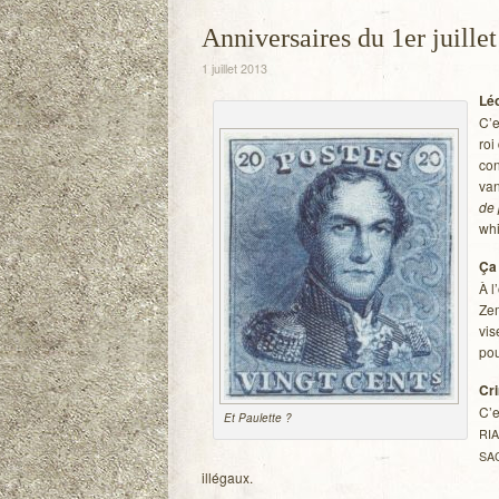
Anniversaires du 1er juillet
1 juillet 2013
Léo
C’e
roi
con
van
de 
whi
Ça 
À l
Zem
vis
pou
Cri
C’e
Et Pau­lette ?
RI
SA
illégaux.