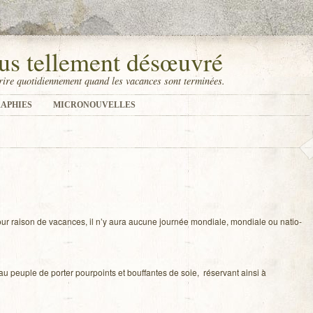
us tellement désœuvré
ire quotidiennement quand les vacances sont terminées.
APHIES
MICRONOUVELLES
r rai­son de vacances, il n’y aura aucune jour­née mon­diale, mon­diale ou natio­
 au peuple de por­ter pour­points et bouf­fantes de soie, réser­vant ainsi à