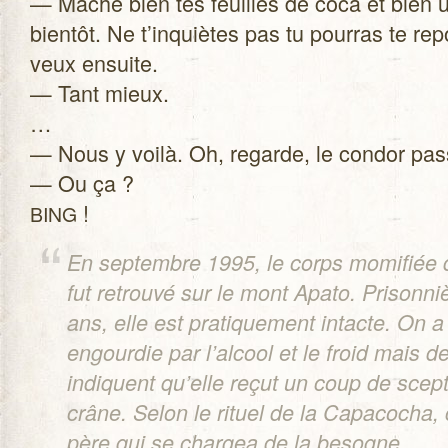
— Mâche bien tes feuilles de coca et bien u
bien­tôt. Ne t’inquiètes pas tu pour­ras te re
veux ensuite.
— Tant mieux.
…
— Nous y voilà. Oh, regarde, le condor pas
— Ou ça ?
!
BING
En sep­tembre 1995, le corps momi­fiée
fut retrouvé sur le mont Apato. Pri­son­n
ans, elle est pra­ti­que­ment intacte. On 
engour­die par l’alcool et le froid mais d
indiquent qu’elle reçut un coup de scept
crâne. Selon le rituel de la Capa­co­cha, 
père qui se char­gea de la besogne.