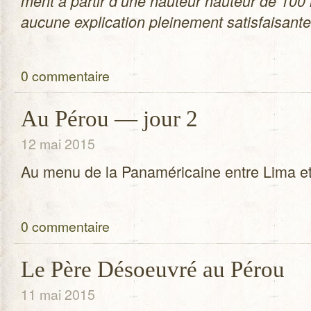
ment à par­tir d’une hau­teur hau­teur de 100 
aucune expli­ca­tion plei­ne­ment satis­fai­sante
0 commentaire
Au Pérou — jour 2
12 mai 2015
Au menu de la Pan­amé­ri­caine entre Lima e
0 commentaire
Le Père Désoeuvré au Pérou
11 mai 2015