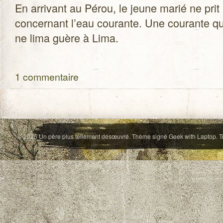
En arri­vant au Pérou, le jeune marié ne prit
concer­nant l’eau cou­rante. Une cou­rante qu’i
ne lima guère à Lima.
1 commentaire
© 2026
Un père plus tellement désœuvré
. Thème signé
Geek with Laptop
. 