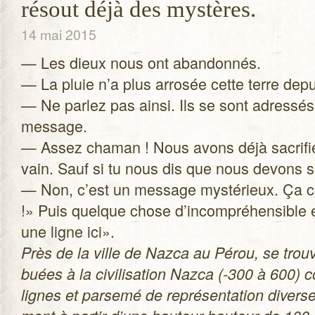
résout déjà des mystères.
14 mai 2015
— Les dieux nous ont aban­don­nés.
— La pluie n’a plus arro­sée cette terre depu
— Ne par­lez pas ainsi. Ils se sont adres­sés
mes­sage.
— Assez cha­man ! Nous avons déjà sacri­f
vain. Sauf si tu nous dis que nous devons sa
— Non, c’est un mes­sage mys­té­rieux. 
!» Puis quelque chose d’incompréhensible et
une ligne ici».
Près de la ville de Nazca au Pérou, se trouv
buées à la civi­li­sa­tion Nazca (-300 à 600)
lignes et par­semé de repré­sen­ta­tion diver