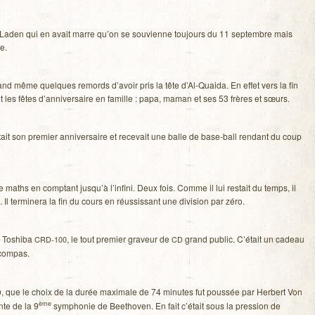
aden qui en avait marre qu’on se sou­vienne tou­jours du 11 sep­tembre mais
e.
and même quelques remords d’avoir pris la tête d’Al-Quaida. En effet vers la fin
tait les fêtes d’anniversaire en famille : papa, maman et ses 53 frères et sœurs.
it son pre­mier anni­ver­saire et rece­vait une balle de base-ball ren­dant du coup
maths en comp­tant jusqu’à l’infini. Deux fois. Comme il lui res­tait du temps, il
 Il ter­mi­nera la fin du cours en réus­sis­sant une divi­sion par zéro.
n Toshiba
, le tout pre­mier gra­veur de
grand public. C’était un cadeau
CRD-100
CD
 compas.
, que le choix de la durée maxi­male de 74 minutes fut pous­sée par Her­bert Von
D
ème
nte de la 9
sym­pho­nie de Bee­tho­ven. En fait c’était sous la pres­sion de