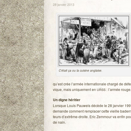
28 janvier 2013
C’était ça ou la cui­sine anglaise.
qu’est crée l’armée inter­na­tio­nale chargé de défen
vique, mais uni­que­ment en
: l’armée rouge
URSS
Un digne héri­tier
Lorsque Louis Pau­wels décède le 28 jan­vier 1997,
demande com­ment rem­pla­cer cette vieille baderne 
teurs d’extrême-droite. Eric Zem­mour va enfin pou
de nain.