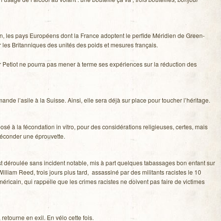
, les pays Euro­péens dont la France adoptent le per­fide Méri­dien de Green­
les Bri­tan­niques des uni­tés des poids et mesures français.
 Petiot ne pourra pas mener à terme ses expé­riences sur la réduc­tion des
mande l’asile à la Suisse. Ainsi, elle sera déjà sur place pour tou­cher l’héritage.
sé à la fécon­da­tion in vitro, pour des consi­dé­ra­tions reli­gieuses, certes, mais
 fécon­der une éprouvette.
t dérou­lée sans inci­dent notable, mis à part quelques tabas­sages bon enfant sur
William Reed, trois jours plus tard, assas­siné par des mili­tants racistes le 10
­ri­cain, qui rap­pelle que les crimes racistes ne doivent pas faire de vic­times
 retourne en exil. En vélo cette fois.