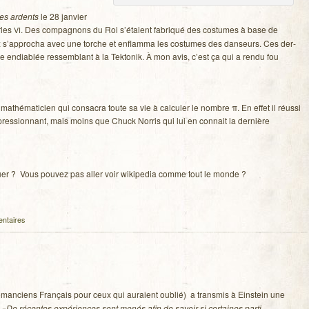
es ardents
le 28 jan­vier
arles
. Des com­pa­gnons du Roi s’étaient fabri­qué des cos­tumes à base de
VI
ux s’approcha avec une torche et enflamma les cos­tumes des dan­seurs. Ces der­
endia­blée res­sem­blant à la Tek­to­nik. À mon avis, c’est ça qui a rendu fou
athé­ma­ti­cien qui consa­cra toute sa vie à cal­cu­ler le nombre π. En effet il réussi
res­sion­nant, mais moins que Chuck Nor­ris qui lui en connait la der­nière
quer ? Vous pou­vez pas aller voir wiki­pe­dia comme tout le monde ?
ntaires
nciens Fran­çais pour ceux qui auraient oublié) a trans­mis à Ein­stein une
 «
De récentes expé­riences sont menés afin de savoir si cer­taines par­ti­