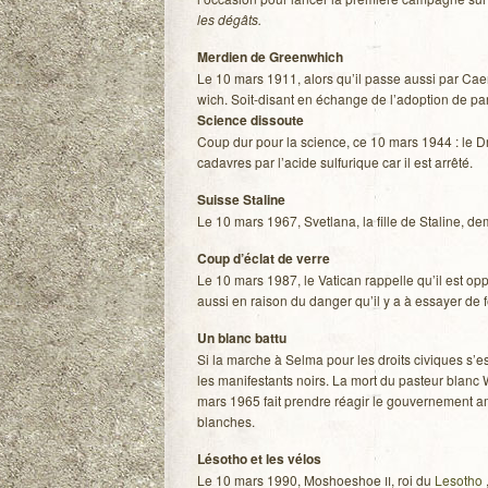
les dégâts.
Mer­dien de Greenw­hich
Le 10 mars 1911, alors qu’il passe aussi par Caen
wich. Soit-disant en échange de l’adoption de par 
Science dis­soute
Coup dur pour la science, ce 10 mars 1944 : le Dr
cadavres par l’acide sul­fu­rique car il est arrêté.
Suisse Sta­line
Le 10 mars 1967, Svet­lana, la fille de Sta­line, de
Coup d’éclat de verre
Le 10 mars 1987, le Vati­can rap­pelle qu’il est oppo
aussi en rai­son du dan­ger qu’il y a à essayer de
Un blanc battu
Si la marche à Selma pour les droits civiques s’es
les mani­fes­tants noirs. La mort du pas­teur blanc 
mars 1965 fait prendre réagir le gou­ver­ne­ment amé
blanches.
Léso­tho et les vélos
Le 10 mars 1990, Moshoe­shoe
, roi du
Leso­tho
,
II