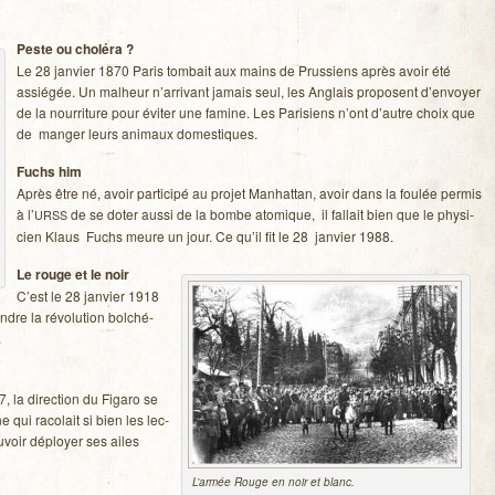
Peste ou cho­léra ?
Le 28 jan­vier 1870 Paris tom­bait aux mains de Prus­siens après avoir été
assié­gée. Un mal­heur n’arrivant jamais seul, les Anglais pro­posent d’envoyer
de la nour­ri­ture pour évi­ter une famine. Les Pari­siens n’ont d’autre choix que
de man­ger leurs ani­maux domestiques.
Fuchs him
Après être né, avoir par­ti­cipé au pro­jet Man­hat­tan, avoir dans la fou­lée per­mis
à l’
de se doter aussi de la bombe ato­mique, il fal­lait bien que le phy­si­
URSS
cien Klaus Fuchs meure un jour. Ce qu’il fit le 28 jan­vier 1988.
Le rouge et le noir
C’est le 28 jan­vier 1918
dre la révo­lu­tion bol­ché­
.
 la direc­tion du Figaro se
qui raco­lait si bien les lec­
­voir déployer ses ailes
L’armée Rouge en noir et blanc.