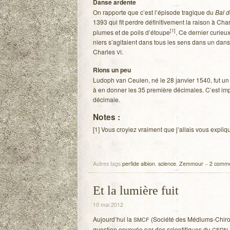
Danse ardente
On rap­porte que c’est l’épisode tra­gique du
Bal d
1393 qui fit perdre défi­ni­ti­ve­ment la rai­son à Ch
[
1
]
plumes et de poils d’étoupe
. Ce der­nier curie
niers s’agitaient dans tous les sens dans un danse 
Charles
.
VI
Rions un peu
Ludoph van Ceu­len, né le 28 jan­vier 1540, fut un m
à en don­ner les 35 pre­mière déci­males. C’est imp
décimale.
Notes :
[
1
] Vous croyiez vrai­ment que j’allais vous expli­
Autres tags
perfide albion
,
science
,
Zemmour
–
2 comme
Et la lumière fuit
10 mai 2012
Aujourd’hui la
(Société des Médiums-Chiroma
SMCF
ques­tion envoyée par des scien­ti­fiques du
.
CERN