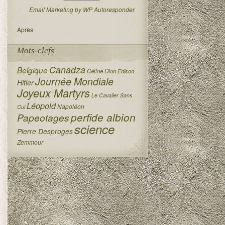
Email Marketing by WP Autoresponder
Après
Mots-clefs
Canadza
Belgique
Céline Dion
Edison
Journée Mondiale
Hitler
Joyeux Martyrs
Le Cavalier Sans
Léopold
Napoléon
Cul
perfide albion
Papeotages
science
Pierre Desproges
Zemmour