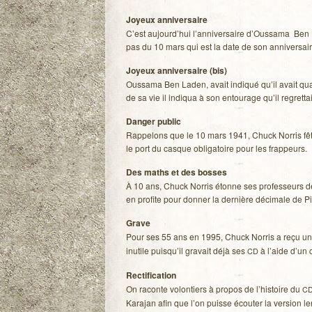
Joyeux anni­ver­saire
C’est aujourd’hui l’anniversaire d’Oussama Ben L
pas du 10 mars qui est la date de son anniversair
Joyeux anni­ver­saire (bis)
Ous­sama Ben Laden, avait indi­qué qu’il avait qu
de sa vie il indi­qua à son entou­rage qu’il regret­
Dan­ger public
Rap­pe­lons que le 10 mars 1941, Chuck Nor­ris fêta
le port du casque obli­ga­toire pour les frappeurs.
Des maths et des bosses
À 10 ans, Chuck Nor­ris étonne ses pro­fes­seurs de 
en pro­fite pour don­ner la der­nière déci­male de Pi.
Grave
Pour ses 55 ans en 1995, Chuck Nor­ris a reçu u
inutile puisqu’il gra­vait déjà ses
à l’aide d’un
CD
Rec­ti­fi­ca­tion
On raconte volon­tiers à pro­pos de l’histoire du
C
Kara­jan afin que l’on puisse écou­ter la ver­sion le