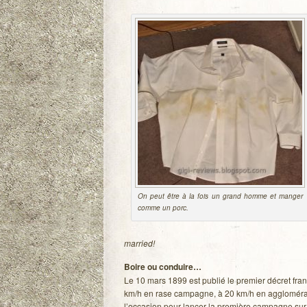
On peut être à la fois un grand homme et man­ger
comme un porc.
married!
Boire ou conduire…
Le 10 mars 1899 est publié le pre­mier décret fran­çai
km/h en rase cam­pagne, à 20 km/h en agglo­mé­ra­tio
l’occasion pour lan­cer la pre­mière cam­pagne sur 