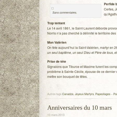
Per­fide 
Certes, J
Sans com­men­taires.
qu’Agatha
Trop ten­tant
Le 14 avril 1861, le Saint-Laurent déborde pro­v
Nor­ris n’a pas cher­ché à déli­mité le ter­ri­toire des
Mon Valé­rien
On fète aujourd’hui la Saint-Valérien, mar­tyr en 2
un seul bap­tême, un seul Dieu et Père de tous, et 
Prise de tête
Signa­lons que Tiburce et Maxime furent les com­pa
pro­blème à Sainte-Cécile, épouse de ce der­nier 
mettre son bou­quet de têtes.
Autres tags
Canadza
,
Joyeux Martyrs
,
Papeotages
–
Pa
Anniversaires du 10 mars
10 mars 2013