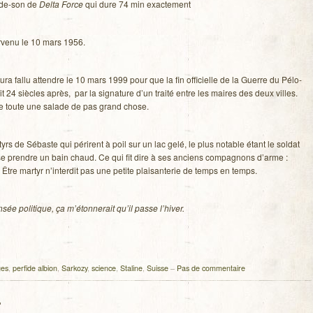
ande-son de
Delta Force
qui dure 74 min exactement
r­venu le 10 mars 1956.
 aura fallu attendre le 10 mars 1999 pour que la fin offi­cielle de la Guerre du Pélo­
t 24 siècles après, par la signa­ture d’un traité entre les maires des deux villes.
e toute une salade de pas grand chose.
yrs de Sébaste qui périrent à poil sur un lac gelé, le plus notable étant le sol­dat
se prendre un bain chaud. Ce qui fit dire à ses anciens com­pa­gnons d’arme :
. Être mar­tyr n’interdit pas une petite plai­san­te­rie de temps en temps.
ée poli­tique, ça m’étonnerait qu’il passe l’hiver.
ges
,
perfide albion
,
Sarkozy
,
science
,
Staline
,
Suisse
–
Pas de commentaire
r