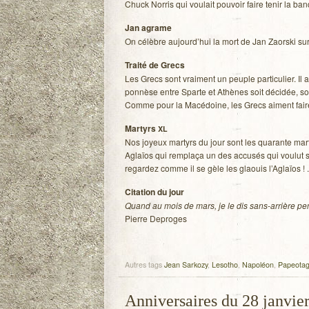
Chuck Nor­ris qui vou­lait pou­voir faire tenir la b
Jan agrame
On célèbre aujourd’hui la mort de Jan Zaorski su
Traité de Grecs
Les Grecs sont vrai­ment un peuple par­ti­cu­lier. Il
pon­nèse entre Sparte et Athènes soit déci­dée, soi
Comme pour la Macé­doine, les Grecs aiment fair
Mar­tyrs
XL
Nos joyeux mar­tyrs du jour sont les qua­rante mar­t
Aglaïos qui rem­plaça un des accu­sés qui vou­lut 
regar­dez comme il se gèle les glaouis l’Aglaïos !
Cita­tion du jour
Quand au mois de mars, je le dis sans-arrière pen­s
Pierre Deproges
Autres tags
Jean Sarkozy
,
Lesotho
,
Napoléon
,
Papeota
Anniversaires du 28 janvie