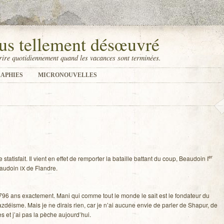
us tellement désœuvré
ire quotidiennement quand les vacances sont terminées.
APHIES
MICRONOUVELLES
er
sta­tis­fait. Il vient en effet de rem­por­ter la bataille bat­tant du coup, Beau­doin I
eau­doin
de Flandre.
IX
796 ans exac­te­ment. Mani qui comme tout le monde le sait est le fon­da­teur du
z­déisme. Mais je ne dirais rien, car je n’ai aucune envie de par­ler de Sha­pur, de
es et j’ai pas la pèche aujourd’hui.