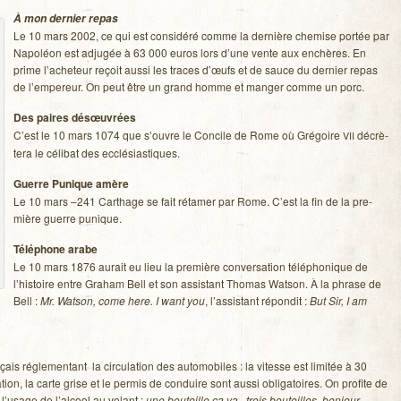
À mon der­nier repas
Le 10 mars 2002, ce qui est consi­déré comme la der­nière che­mise por­tée par
Napo­léon est adju­gée à 63 000 euros lors d’une vente aux enchères. En
prime l’acheteur reçoit aussi les traces d’œufs et de sauce du der­nier repas
de l’empereur. On peut être un grand homme et man­ger comme un porc.
Des paires dés­œu­vrées
C’est le 10 mars 1074 que s’ouvre le Concile de Rome où Gré­goire
décrè­
VII
tera le céli­bat des ecclésiastiques.
Guerre Punique amère
Le 10 mars –241 Car­thage se fait réta­mer par Rome. C’est la fin de la pre­
mière guerre punique.
Télé­phone arabe
Le 10 mars 1876 aurait eu lieu la pre­mière conver­sa­tion télé­pho­nique de
l’histoire entre Gra­ham Bell et son assis­tant Tho­mas Wat­son. À la phrase de
Bell :
Mr. Wat­son, come here. I want you
, l’assistant répon­dit :
But Sir, I am
s régle­men­tant la cir­cu­la­tion des auto­mo­biles : la vitesse est limi­tée à 30
n, la carte grise et le per­mis de conduire sont aussi obli­ga­toires. On pro­fite de
l’usage de l’alcool au volant :
une bou­teille ça va , trois bou­teilles, bon­jour