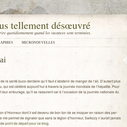
us tellement désœuvré
ire quotidiennement quand les vacances sont terminées.
APHIES
MICRONOUVELLES
ai
de la santé buco-dentaire qu’il faut s’abstenir de man­ger de l’ail. D’autant plus
u, qui est célé­bré aujourd’hui à tra­vers la jour­née mon­diale de l’hépatite. Pour
eur entou­rage, qu’il se ras­surent car à l’occasion de la jour­née natio­nale du
ion d’Honneur dont il est devenu de bon ton de se moquer en rai­son des per­
e me per­met de signa­ler que sans la légion d’honneur, Sar­kozy n’aurait jamais
u de
point de départ pour ce blog
.