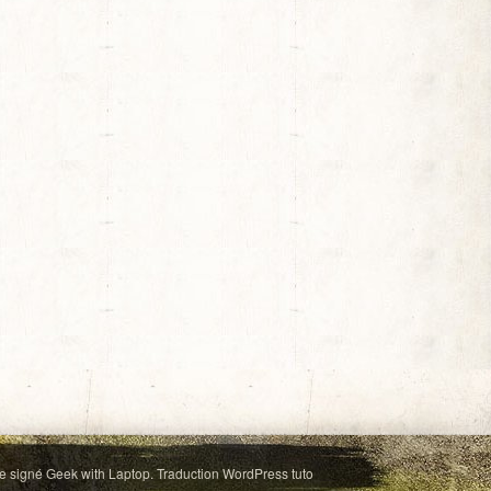
e signé
Geek with Laptop
. Traduction
WordPress tuto