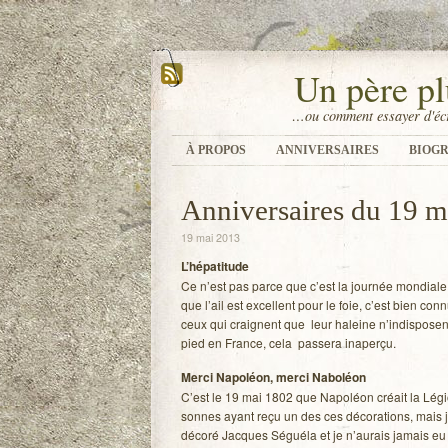
Un père pl
…ou comment essayer d'écr
À PROPOS
ANNIVERSAIRES
BIOGR
Anniversaires du 19 m
19 mai 2013
L’hépatitude
Ce n’est pas parce que c’est la jour­née mon­diale 
que l’ail est excellent pour le foie, c’est bien conn
ceux qui craignent que leur haleine n’indisposent l
pied en France, cela pas­sera inaperçu.
Merci Napo­léon, merci Nabo­léon
C’est le 19 mai 1802 que Napo­léon créait la Lég
sonnes ayant reçu un des ces déco­ra­tions, mais j
décoré Jacques Séguéla et je n’aurais jamais e