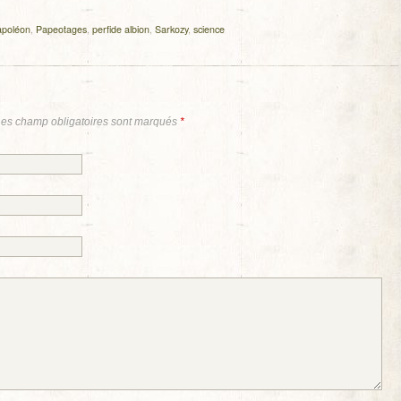
poléon
,
Papeotages
,
perfide albion
,
Sarkozy
,
science
Les champ obligatoires sont marqués
*