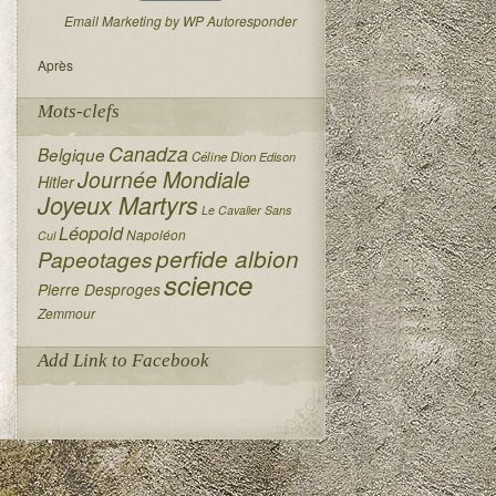
Email Marketing by WP Autoresponder
Après
Mots-clefs
Canadza
Belgique
Céline Dion
Edison
Journée Mondiale
Hitler
Joyeux Martyrs
Le Cavalier Sans
Léopold
Napoléon
Cul
perfide albion
Papeotages
science
Pierre Desproges
Zemmour
Add Link to Facebook