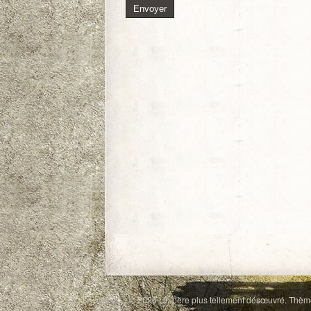
© 2026
Un père plus tellement désœuvré
. Thèm