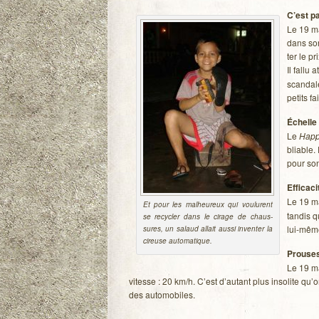
C’est pa
Le 19 ma
dans son
ter le pr
Il fallu 
scan­da­
petits f
Échelle
Le
Happy
bliable.
pour son
Effi­ca­c
Le 19 m
Et pour les mal­heu­reux qui vou­lurent
tan­dis 
se recy­cler dans le cirage de chaus­
lui-même
sures, un salaud allait aussi inven­ter la
cireuse automatique.
Prou­se
Le 19 ma
vitesse : 20 km/h. C’est d’autant plus inso­lite qu
des automobiles.