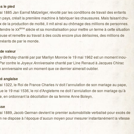
s le pied
i 1885 Jan Earnst Mat­ze­li­ger, révolté par les condi­tions de tra­vail des enfants
 pays, créait la pre­mière machine à fabri­quer les chaus­sures. Mais fai­sant chu­
ix de la pro­duc­tion de moi­tié, il mit ainsi au chô­mage des mil­lions de per­sonnes.
ème
attendre le
siècle et sa mon­dia­li­sa­tion pour mettre un terme à cette situa­tion
XX
leuse et remettre au tra­vail à des coûts encore plus déri­soires, des mil­lions de
ai­néants de par le monde.
 de valeur
 Bir­th­day
chanté par par Mari­lyn Mon­roe le 19 mai 1962 est un moment inou­
 Par contre le
Joyeux Anni­ver­saire
chanté par Line Renaud à Jacques Chi­rac
 anni­ver­saire est un moment que ce der­nier aime­rait oublier.
ité anglaise
ai 1322, le Roi de France Charles
doit l’annulation de son mariage au pape,
IV
que le 19 mai 1536, le roi d’Angleterre ne doit l’annulation de son mariage qu’à
, en ordon­nant la décol­la­tion de sa femme Anne Boleyn.
sse
i 1889, Jacob Ger­man devient le pre­mier auto­mo­bi­liste ver­ba­lisé pour excès de
’on ne dis­pose à l’époque d’aucun moyen pour mesu­rer ins­tan­ta­né­ment la vitesse