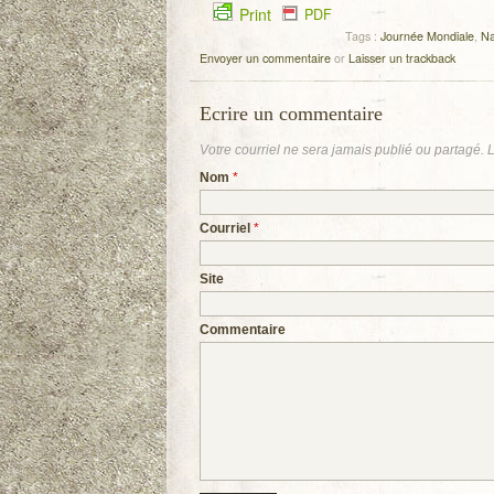
Print
PDF
Tags :
Journée Mondiale
,
Na
Envoyer un commentaire
or
Laisser un trackback
Ecrire un commentaire
Votre courriel ne sera
jamais
publié ou partagé. 
Nom
*
Courriel
*
Site
Commentaire