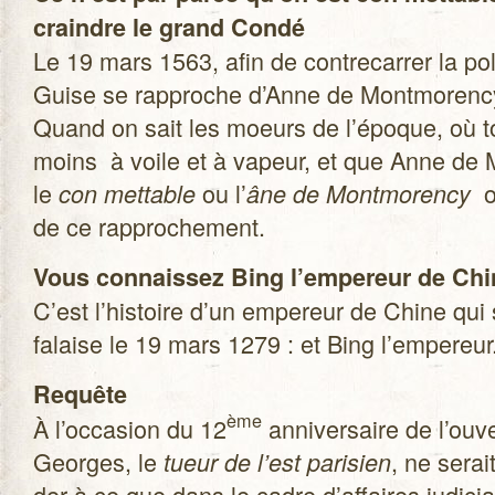
craindre le grand Condé
Le 19 mars 1563, afin de contre­car­rer la pol
Guise se rap­proche d’Anne de Mont­mo­rency
Quand on sait les moeurs de l’époque, où to
moins à voile et à vapeur, et que Anne de 
le
ou l’
o
con met­table
âne de Mont­mo­rency
de ce rapprochement.
Vous connais­sez Bing l’empereur de Chi
C’est l’histoire d’un empe­reur de Chine qui
falaise le 19 mars 1279 : et Bing l’empereur
Requête
ème
À l’occasion du 12
anni­ver­saire de l’ou
Georges, le
, ne serai
tueur de l’est pari­sien
der à ce que dans le cadre d’affaires judi­cia