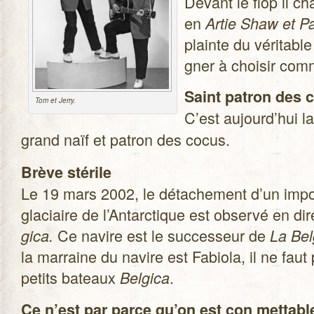
Devant le flop il c
en
Artie Shaw et P
plainte du véri­tabl
gner à choi­sir c
Saint patron des 
Tom et Jerry.
C’est aujourd’hui l
grand naïf et patron des cocus.
Brève sté­rile
Le 19 mars 2002, le déta­che­ment d’un impor­
gla­ciaire de l’Antarctique est observé en di
Ce navire est le suc­ces­seur de
gica.
La Bel
la mar­raine du navire est Fabiola, il ne faut
petits bateaux
.
Bel­gica
Ce n’est par parce qu’on est con met­tabl