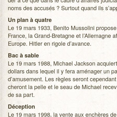
noms des accu­sés ? Sur­tout quand ils s’a
Un plan à quatre
Le 19 mars 1933, Benito Mus­so­lini pro­pose
France, la Grand-Bretagne et l’Allemagne afi
Europe. Hit­ler en rigole d’avance.
Bac à sable
Le 19 mars 1988, Michael Jack­son acquiert 
dol­lars dans lequel il y fera amé­na­ger un 
d’amusement. Les règles seront cepen­dant st
che­ront la pelle et le seau de Michael rece­v
de sa part.
Décep­tion
Le 19 mars 1998, la vente aux enchères de s