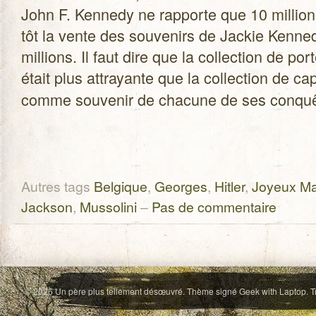
John F. Ken­nedy ne rap­porte que 10 mil­lio
tôt la vente des sou­ve­nirs de Jackie Ken­ne
mil­lions. Il faut dire que la col­lec­tion de por
était plus attrayante que la col­lec­tion de 
comme sou­ve­nir de cha­cune de ses conqu
Autres tags
Belgique
,
Georges
,
Hitler
,
Joyeux Ma
Jackson
,
Mussolini
–
Pas de commentaire
© 2026
Un père plus tellement désœuvré
. Thème signé
Geek with Laptop
. 