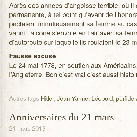
Après des années d’angoisse ter­rible, où il 
per­ma­nente, à tel point qu’avant de l’honor
pec­taient minu­tieu­se­ment sa femme au cas 
vanni Fal­cone s’envoie en l’air avec sa femme
d’autoroute sur laquelle ils rou­laient le 23 
Fausse excuse
Le 24 mai 1778, en sou­tien aux Amé­ri­cains
l’Angleterre. Bon c’est vrai c’est aussi his­t
Autres tags
Hitler
,
Jean Yanne
,
Léopold
,
perfide 
Anniversaires du 21 mars
21 mars 2013