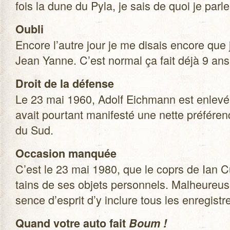
fois la dune du Pyla, je sais de quoi je parle
Oubli
Encore l’autre jour je me disais encore que
Jean Yanne. C’est nor­mal ça fait déjà 9 ans 
Droit de la défense
Le 23 mai 1960, Adolf Eich­mann est enlevé p
avait pour­tant mani­festé une nette pré­fé­re
du Sud.
Occa­sion man­quée
C’est le 23 mai 1980, que le coprs de Ian Cur
tains de ses objets per­son­nels. Mal­heu­reu­
sence d’esprit d’y inclure tous les enre­gis­t
Quand votre auto fait
Boum !