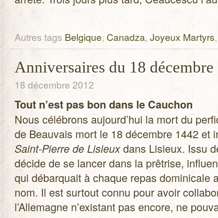
Autres tags
Belgique
,
Canadza
,
Joyeux Martyrs
Anniversaires du 18 décembre
18 décembre 2012
Tout n’est pas bon dans le Cau­chon
Nous célé­brons aujourd’hui la mort du per­
de Beau­vais mort le 18 décembre 1442 et i
dans Lisieux. Issu de
Saint-Pierre de Lisieux
décide de se lan­cer dans la prê­trise, influ
qui débar­quait à chaque repas domi­ni­cal
nom. Il est sur­tout connu pour avoir col­la­b
l’Allemagne n’existant pas encore, ne pou­vai