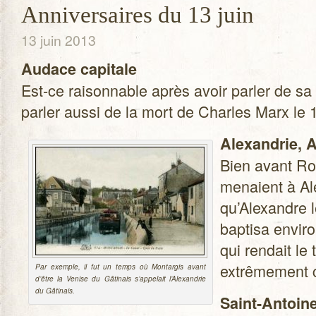
Anniversaires du 13 juin
13 juin 2013
Audace capi­tale
Est-ce rai­son­nable après avoir par­ler de sa
par­ler aussi de la mort de Charles Marx le 
Alexan­drie, A
Bien avant Ro
menaient à Al
qu’Alexandre l
bap­tisa envi­
qui ren­dait le
extrê­me­ment
Par exemple, il fut un temps où Mon­tar­gis avant
d’être la Venise du Gâti­nais s’appelait l’Alexandrie
du Gâtinais.
Saint-Antoin