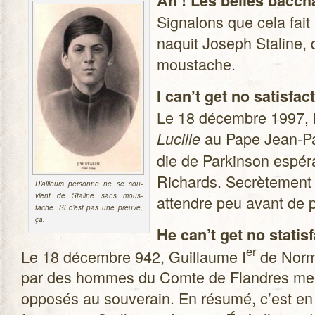
Ah ! Les belles bac­ch
Signa­lons que cela fai
naquit Joseph Sta­line, 
moustache.
I can’t get no satis­fac­
Le 18 décembre 1997, B. 
au Pape Jean-P
Lucille
die de Par­kin­son espé­
Richards. Secrè­te­ment 
D’ailleurs per­sonne ne se sou­
vient de Sta­line sans mous­
attendre peu avant de po
tache. Si c’est pas une preuve,
ça.
He can’t get no sta­tis­f
er
Le 18 décembre 942, Guillaume I
de Nor­ma
par des hommes du Comte de Flandres menan
oppo­sés au sou­ve­rain. En résumé, c’est en