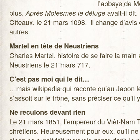
l’abbaye de Mo
plus.
avait-il dit
Après Molesmes le déluge
Cîteaux, le 21 mars 1098, il change d’avis e
autres.
Mar­tel en tête de Neus­triens
Charles Mar­tel, his­toire de se faire la main
Neus­triens le 21 mars 717.
C’est pas moi qui le dit…
…mais wiki­pe­dia qui raconte qu’au Japon 
s’assoit sur le trône, sans pré­ci­ser ce qu’il
Ne recu­lons devant rien
Le 21 mars 1851, l’empereur du Viêt-Nam Tu 
chré­tiens. Heu­reu­se­ment pour eux, qu’il n