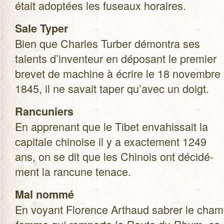
était adop­tées les fuseaux horaires.
Sale Typer
Bien que Charles Tur­ber démon­tra ses
talents d’inventeur en dépo­sant le pre­mier
bre­vet de machine à écrire le 18 novembre
1845, il ne savait taper qu’avec un doigt.
Ran­cu­niers
En appre­nant que le Tibet enva­his­sait la
capi­tale chi­noise il y a exac­te­ment 1249
ans, on se dit que les Chi­nois ont déci­dé­
ment la ran­cune tenace.
Mal nommé
En voyant Flo­rence Arthaud sabrer le cham