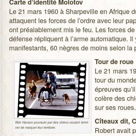
Carte d’identité Molo­tov
Le 21 mars 1960 à Shar­pe­ville en Afrique d
attaquent les forces de l’ordre avec leur papi
ont préa­la­ble­ment mis le feu. Les forces de 
défense répliquent à l’arme auto­ma­tique. Il 
mani­fes­tants, 60 nègres de moins selon la 
Tour de roue
Le 21 mars 1
tour du monde 
épreuves qu’il 
colère des chi
sur ses roues.
Cîteaux dit, C
Rick Han­son pour­suivi par des chiens vou­lant ter­mi­
ner de mar­quer leur territoire.
Robert avait p