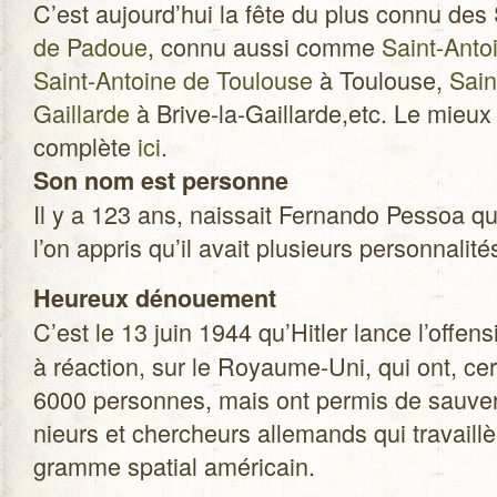
C’est aujourd’hui la fête du plus connu des
de Padoue
, connu aussi comme
Saint-Anto
Saint-Antoine de Tou­louse
à Tou­louse,
Sain
Gaillarde
à Brive-la-Gaillarde,etc. Le mieux es
com­plète
ici
.
Son nom est per­sonne
Il y a 123 ans, nais­sait Fer­nando Pes­soa q
l’on appris qu’il avait plu­sieurs per­son­na­li­t
Heu­reux dénoue­ment
C’est le 13 juin 1944 qu’Hitler lance l’offen
à réac­tion, sur le Royaume-Uni, qui ont, cer
6000 per­sonnes, mais ont per­mis de sau­ver
nieurs et cher­cheurs alle­mands qui tra­vaill
gramme spa­tial américain.