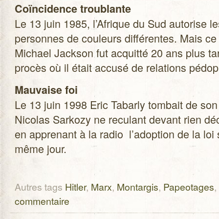
Coïn­ci­dence trou­blante
Le 13 juin 1985, l’Afrique du Sud auto­rise le
per­sonnes de cou­leurs dif­fé­rentes. Mais c
Michael Jack­son fut acquitté 20 ans plus ta
pro­cès où il était accusé de rela­tions pédop
Mau­vaise foi
Le 13 juin 1998 Eric Tabarly tom­bait de son
Nico­las Sar­kozy ne recu­lant devant rien déc
en appre­nant à la radio l’adoption de la loi
même jour.
Autres tags
Hitler
,
Marx
,
Montargis
,
Papeotages
,
commentaire