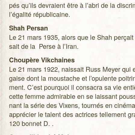
pés qu’ils devraient être à l’abri de la dis­cri­
l’égalité républicaine.
Shah Per­san
Le 21 mars 1935, alors que le Shah per­çait
sait de la Perse à l’Iran.
Chou­père Vik­chaines
Le 21 mars 1922, nais­sait Russ Meyer qui eu
gaise dont la mous­tache et l’opulente poi­tri
ment. C’est pour­quoi il consa­cra sa vie en
cette femme admi­rable en se lais­sant pous­
nant la série des Vixens, tour­nés en ciné­ma
appré­cier le talent des actrices tel­le­ment g
120 bon­net D. .