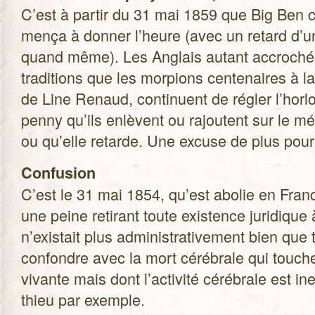
C’est à par­tir du 31 mai 1859 que Big Ben 
mença à don­ner l’heure (avec un retard d’
quand même). Les Anglais autant accro­ché
tra­di­tions que les mor­pions cen­te­naires à la
de Line Renaud, conti­nuent de régler l’ho
penny qu’ils enlèvent ou rajoutent sur le m
ou qu’elle retarde. Une excuse de plus pour 
Confu­sion
C’est le 31 mai 1854, qu’est abo­lie en Fran
une peine reti­rant toute exis­tence juri­diqu
n’existait plus admi­nis­tra­ti­ve­ment bien qu
confondre avec la mort céré­brale qui touc
vivante mais dont l’activité céré­brale est i
thieu par exemple.