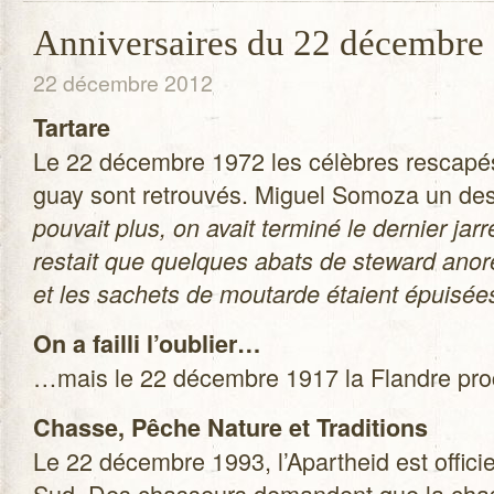
Anniversaires du 22 décembre
22 décembre 2012
Tar­tare
Le 22 décembre 1972 les célèbres res­ca­pé
guay sont retrou­vés. Miguel Somoza un des 
pou­vait plus, on avait ter­miné le der­nier jar
res­tait que quelques abats de ste­ward ano­r
et les sachets de mou­tarde étaient épui­sé
On a failli l’oublier…
…mais le 22 décembre 1917 la Flandre pro­
Chasse, Pêche Nature et Tra­di­tions
Le 22 décembre 1993, l’Apartheid est offi­ciel
Sud. Des chas­seurs demandent que la chas