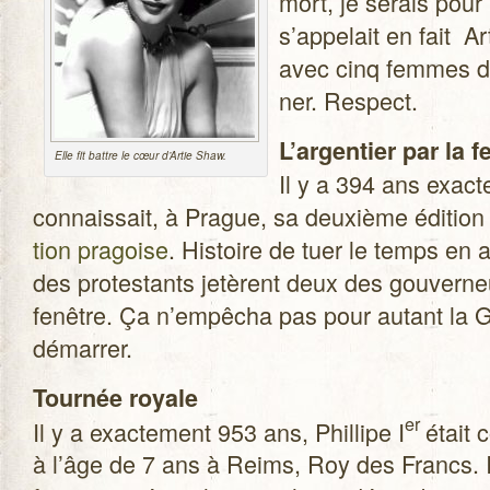
mort, je serais pour
s’appelait en fait A
avec cinq femmes do
ner. Respect.
L’argentier par la f
Elle fit battre le cœur d’Artie Shaw.
Il y a 394 ans exac­te
connais­sait, à Prague, sa deuxième édi­tion
tion pra­goise
. His­toire de tuer le temps en 
des pro­tes­tants jetèrent deux des gou­ver­ne
fenêtre. Ça n’empêcha pas pour autant la 
démarrer.
Tour­née royale
er
Il y a exac­te­ment 953 ans, Phil­lipe I
était 
à l’âge de 7 ans à Reims, Roy des Francs. Il y