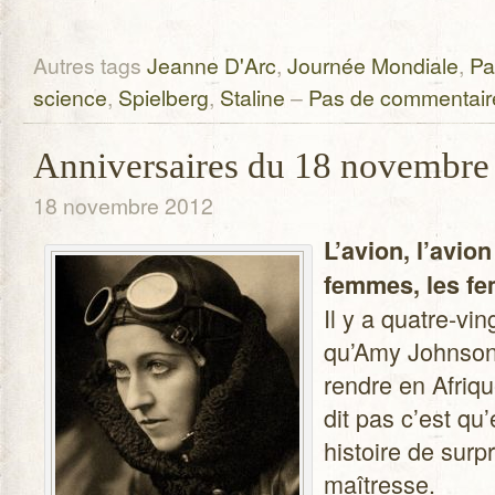
Autres tags
Jeanne D'Arc
,
Journée Mondiale
,
Pa
science
,
Spielberg
,
Staline
–
Pas de commentair
Anniversaires du 18 novembre
18 novembre 2012
L’avion, l’avion
femmes, les f
Il y a quatre-vi
qu’Amy John­son 
rendre en Afriqu
dit pas c’est qu’
his­toire de sur
maîtresse.