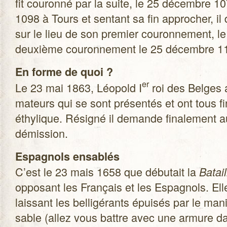
fit cou­ronné par la suite, le 25 décembre 1
1098 à Tours et sen­tant sa fin appro­cher, il
sur le lieu de son pre­mier cou­ron­ne­ment,
deuxième cou­ron­ne­ment le 25 décembre 1
En forme de quoi ?
er
Le 23 mai 1863, Léo­pold I
roi des Belges a
ma­teurs qui se sont pré­sen­tés et ont tous 
éthy­lique. Rési­gné il demande fina­le­ment au
démission.
Espa­gnols ensa­blés
C’est le 23 mais 1658 que débu­tait la
Batai
oppo­sant les Fran­çais et les Espa­gnols. El
lais­sant les bel­li­gé­rants épui­sés par le 
sable (allez vous battre avec une armure dan