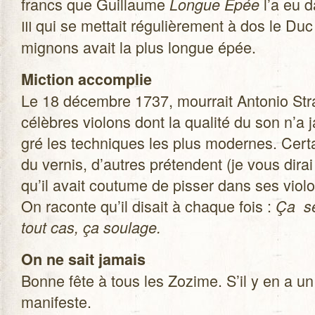
francs que Guillaume
l’a eu 
Longue Épée
qui se met­tait régu­liè­re­ment à dos le D
III
mignons avait la plus longue épée.
Mic­tion accom­plie
Le 18 décembre 1737, mour­rait Anto­nio Stra­d
célèbres vio­lons dont la qua­lité du son n’a 
gré les tech­niques les plus modernes. Cer­tai
du ver­nis, d’autres pré­tendent (je vous dirai 
qu’il avait cou­tume de pis­ser dans ses vio­l
On raconte qu’il disait à chaque fois :
Ça se
tout cas, ça soulage.
On ne sait jamais
Bonne fête à tous les Zozime. S’il y en a un q
manifeste.