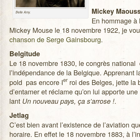
Mickey Maous
Belle Amy.
En hom­mage à la
Mickey Mouse le 18 novembre 1922, je vous
chan­son de Serge Gains­bourg
.
Bel­gi­tude
Le 18 novembre 1830, le congrès natio­nal 
l’indépendance de la Bel­gique. Appre­nant la
er
pold pas encore I
roi des Belges, jette la b
d’entamer et réclame qu’on lui apporte une b
lant
.
Un nou­veau pays, ça s’arrose !
Jet­lag
C’est bien avant l’existence de l’aviation qu
horaire. En effet le 18 novembre 1883, à l’in