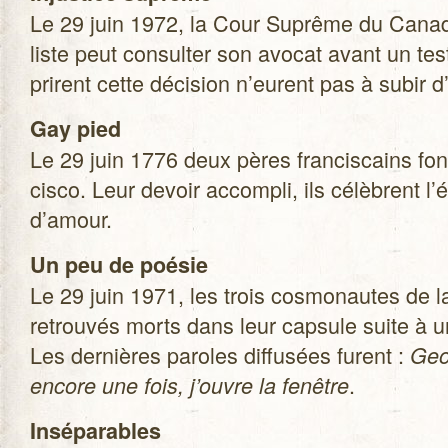
Le 29 juin 1972, la Cour Suprême du Canada 
liste peut consul­ter son avo­cat avant un te
prirent cette déci­sion n’eurent pas à subir d
Gay pied
Le 29 juin 1776 deux pères fran­cis­cains fon
cisco. Leur devoir accom­pli, ils célèbrent l
d’amour.
Un peu de poé­sie
Le 29 juin 1971, les trois cos­mo­nautes de 
retrou­vés morts dans leur cap­sule suite à 
Les der­nières paroles dif­fu­sées furent :
Geor
.
encore une fois, j’ouvre la fenêtre
Insé­pa­rables