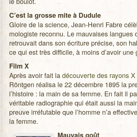
le boulot.
C’est la grosse mite à Dudule
Gloire de la science, Jean-Henri Fabre célè
mo­lo­giste reconnu. Le mau­vaises langues d
retrou­vait dans son écri­ture pré­cise, son h
ce qui est très dif­fi­cile, à moins d’avoir une
Film X
Après avoir fait la
décou­verte des rayons X
Rönt­gen réa­lisa le 22 décembre 1895 la pre­
l’histoire : la main de sa femme. En fait il 
véri­table radio­gra­phie qui était aussi la 
preuve irré­fu­table que l’homme n’a effec­ti
la femme.
Mau­vais goût