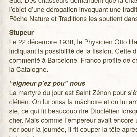
l’objet d’une déro­ga­tion invo­quant une tra­di
Pêche Nature et Tra­di­tions les sou­tient da
Stu­peur
Le 22 décembre 1938, le Phy­si­cien Otto Han
indi­quant la pos­si­bi­lité de la fis­sion. Cet
com­menté à Bar­ce­lone. Franco pro­fite de cet
la Catalogne.
“eigneur p’ez pou” nous
La mar­tyre du jour est Saint Zénon pour s’
clé­tien. On lui brisa la mâchoire et on lui a
sie, ce qui fit beau­coup rire Dio­clé­tien lor
cher. Mais comme l’empereur avait encore un
ner pour la jour­née, il fit cou­per la tête apr