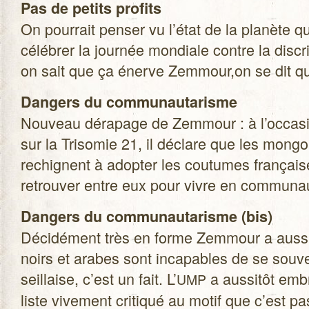
Pas de petits pro­fits
On pour­rait pen­ser vu l’état de la pla­nète q
célé­brer la jour­née mon­diale contre la dis­cr
on sait que ça énerve Zemmour,on se dit que
Dan­gers du com­mu­nau­ta­risme
Nou­veau déra­page de Zem­mour : à l’occasi
sur la Tri­so­mie 21, il déclare que les mon­go
rechignent à adop­ter les cou­tumes fran­çais
retrou­ver entre eux pour vivre en communa
Dan­gers du com­mu­nau­ta­risme (bis)
Déci­dé­ment très en forme Zem­mour a aussi 
noirs et arabes sont inca­pables de se sou­ve
seillaise, c’est un fait. L’
a aus­si­tôt emb
UMP
liste vive­ment cri­ti­qué au motif que c’est pa