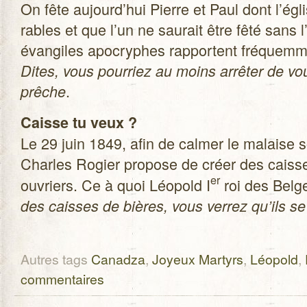
On fête aujourd’hui Pierre et Paul dont l’égli
rables et que l’un ne sau­rait être fêté sans 
évan­giles apo­cryphes rap­portent fré­quem­
Dites, vous pour­riez au moins arrê­ter de vous
.
prêche
Caisse tu veux ?
Le 29 juin 1849, afin de cal­mer le malaise 
Charles Rogier pro­pose de créer des caisse
er
ouvriers. Ce à quoi Léo­pold I
roi des Belge
des caisses de bières, vous ver­rez qu’ils s
Autres tags
Canadza
,
Joyeux Martyrs
,
Léopold
,
commentaires