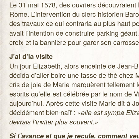
Le 31 mai 1578, des ouvriers décou­vraient
Rome. L’intervention du clerc his­to­rien Baro­
des tra­vaux ce qui contra­ria au plus haut p
avait l’intention de construire par­king géant. 
croix et la ban­nière pour garer son car­ross
J’ai d’la visite
Un jour Eli­za­beth, alors enceinte de Jean-B
décida d’aller boire une tasse de thé chez M
cris de joie de Marie mar­quèrent tel­le­ment 
esprits qu’elle est célé­brée par le nom de Vis
aujourd’hui. Après cette visite Marie dit à J
déci­dé­ment bien naïf : «
elle est sympa Eli­za
»
devrais l’inviter plus sou­vent.
Si t’avance et que je recule, com­ment v