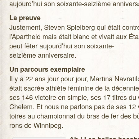
aujourd’hui son soixante-seizième annivers
La preuve
Jus­te­ment, Ste­ven Spiel­berg qui était contr
l’Apartheid mais était blanc et vivait aux Ét
peut fêter aujourd’hui son soixante-
seizième anniversaire.
Un par­cours exem­plaire
Il y a 22 ans jour pour jour, Mar­tina Navra­ti­
était sacrée ath­lète fémi­nine de la décen­ni
ses 146 vic­toire en simple, ses 17 titres d
Che­lem. Et nous ne par­lons pas de ses 12 
toires au cham­pion­nat du bras de fer des b
rons de Winnipeg.