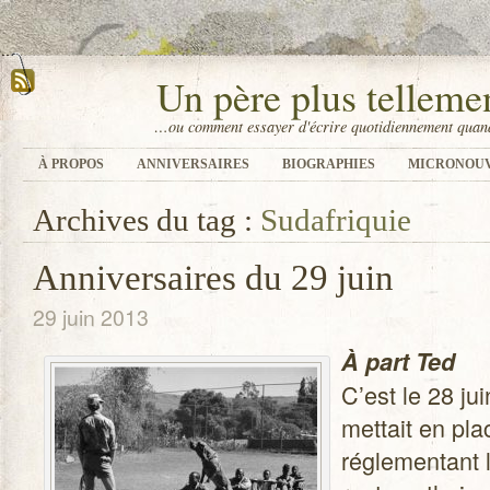
Un père plus tellem
…ou comment essayer d'écrire quotidiennement quand
À PROPOS
ANNIVERSAIRES
BIOGRAPHIES
MICRONOU
Archives du tag :
Sudafriquie
Anniversaires du 29 juin
29 juin 2013
À part Ted
C’est le 28 ju
met­tait en pl
régle­men­tant 