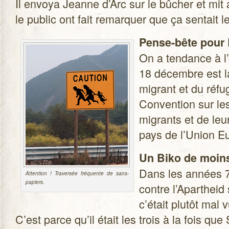
Il envoya Jeanne d’Arc sur le bûcher et mit
le public ont fait remar­quer que ça sen­tait l
Pense-bête pour 
On a ten­dance à l
18 décembre est l
migrant et du réfu­g
Conven­tion sur les
migrants et de leu
pays de l’Union Eur
Un Biko de moin
Dans les années 70 
Atten­tion ! Tra­ver­sée fré­quente de sans-
papiers.
contre l’Apartheid
c’était plu­tôt mal v
C’est parce qu’il était les trois à la fois qu