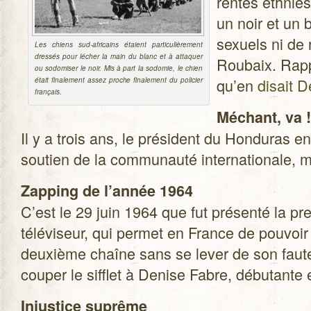
rentes eth­nies
un noir et un 
sexuels ni de 
Les chiens sud-africains étaient par­ti­cu­liè­re­ment
dres­sés pour lécher la main du blanc et à atta­quer
Roubaix. Rapp
ou sodo­mi­ser le noir. Mis à part la sodo­mie, le chien
qu’en
disait 
était fina­le­ment assez proche fina­le­ment du poli­cier
français.
Méchant, va !
Il y a trois ans, le pré­sident du Hon­du­ras en
sou­tien de la com­mu­nauté inter­na­tio­nal
Zap­ping de l’année 1964
C’est le 29 juin 1964 que fut pré­senté la p
télé­vi­seur, qui per­met en France de pou­voir
deuxième chaîne sans se lever de son fau­teui
cou­per le sif­flet à Denise Fabre, débu­tante
Injus­tice suprême