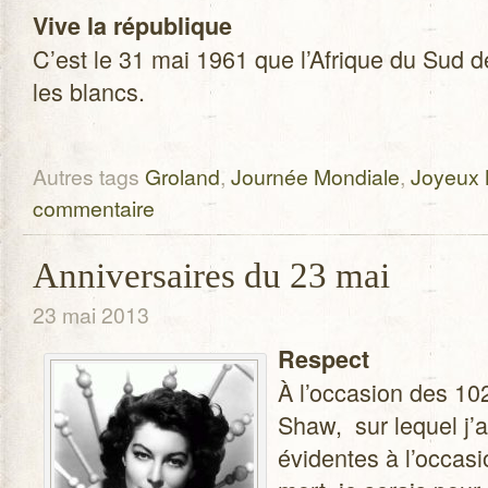
Vive la répu­blique
C’est le 31 mai 1961 que l’Afrique du Sud 
les blancs.
Autres tags
Groland
,
Journée Mondiale
,
Joyeux 
commentaire
Anniversaires du 23 mai
23 mai 2013
Res­pect
À l’occasion des 102
Shaw, sur lequel j’av
évi­dentes à l’occas