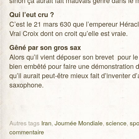
sinon ça aurait fait mau­vais genre dans le 
Qui l’eut cru ?
C’est le 21 mars 630 que l’empereur Héra­cli
Vrai Croix dont on croit qu’elle est vraie.
Gêné par son gros sax
Alors qu’il vient dépo­ser son bre­vet pour 
bien embêté pour faire une démons­tra­tion de 
qu’il aurait peut-être mieux fait d’inventer d’
saxophone.
Autres tags
Iran
,
Journée Mondiale
,
science
,
spo
commentaire