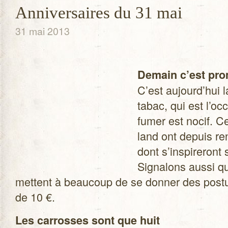
Anniversaires du 31 mai
31 mai 2013
Demain c’est pro­
C’est aujourd’hui la
tabac, qui est l’oc
fumer est nocif. C
land ont depuis re
dont s’inspireront 
Signa­lons aussi qu
mettent à beau­coup de se don­ner des pos­t
de 10 €.
Les car­rosses sont que huit