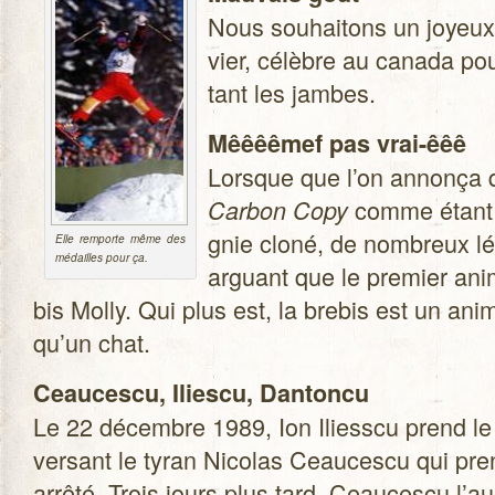
Nous sou­hai­tons un joyeux 
vier, célèbre au canada pou
tant les jambes.
Mêêêê­mef pas vrai-êêê
Lorsque que l’on annonça q
comme étant l
Car­bon Copy
gnie cloné, de nom­breux lég
Elle rem­porte même des
médailles pour ça.
arguant que le pre­mier ani­
bis Molly. Qui plus est, la bre­bis est un ani
qu’un chat.
Ceau­cescu, Iliescu, Dan­toncu
Le 22 décembre 1989, Ion Iliesscu prend le 
ver­sant le tyran Nico­las Ceau­cescu qui pren
arrêté. Trois jours plus tard, Ceau­cescu l’au