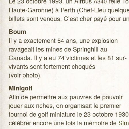
Le 23 octobre 1993, un Air­bus
relie To
A340
Haute-Garonne) à Perth (Chef-Lieu quelque pa
billets sont ven­dus. C’est cher payé pour u
Boum
Il y a exac­te­ment 54 ans, une explo­sion
rava­geait les mines de Sprin­ghill au
Canada. Il y a eu 74 vic­times et les 81 sur­
vi­vants sont for­te­ment cho­qués
(voir photo).
Mini­golf
Afin de per­mettre aux pauvres de pou­voir
jouer aux riches, on orga­ni­sait le pre­mier
tour­noi de golf minia­ture le 23 octobre 19
célé­brer encore une fois la mémoire de
Simo