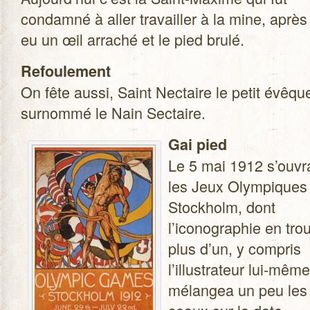
condamné à aller tra­vailler à la mine, après
eu un œil arra­ché et le pied brulé.
Refou­le­ment
On fête aussi, Saint Nec­taire le petit évêque
sur­nommé le Nain Sectaire.
Gai pied
Le 5 mai 1912 s’ouvr
les Jeux Olym­piques
Stock­holm, dont
l’iconographie en trou
plus d’un, y com­pris
l’illustrateur lui-mêm
mélan­gea un peu les 