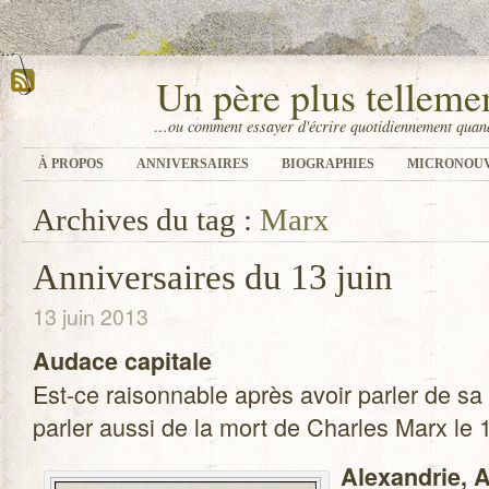
Un père plus tellem
…ou comment essayer d'écrire quotidiennement quand
À PROPOS
ANNIVERSAIRES
BIOGRAPHIES
MICRONOU
Archives du tag :
Marx
Anniversaires du 13 juin
13 juin 2013
Audace capi­tale
Est-ce rai­son­nable après avoir par­ler de sa
par­ler aussi de la mort de Charles Marx le 
Alexan­drie, A