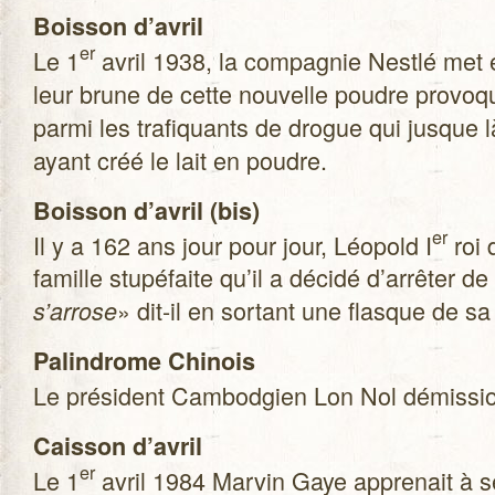
Bois­son d’avril
er
Le 1
avril 1938, la com­pa­gnie Nestlé met 
leur brune de cette nou­velle poudre pro­vo
parmi les tra­fi­quants de drogue qui jusque l
ayant créé le lait en poudre.
Bois­son d’avril (bis)
er
Il y a 162 ans jour pour jour, Léo­pold I
roi 
famille stu­pé­faite qu’il a décidé d’arrêter de
» dit-il en sor­tant une flasque de sa
s’arrose
Palin­drome Chi­nois
Le pré­sident Cam­bod­gien Lon Nol démis­sion
Cais­son d’avril
er
Le 1
avril 1984 Mar­vin Gaye appre­nait à 