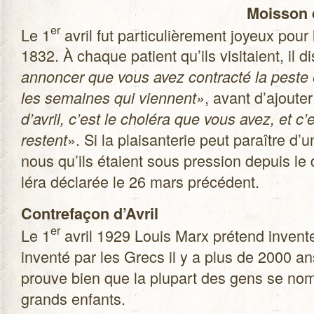
Mois­son 
er
Le 1
avril fut par­ti­cu­liè­re­ment joyeux pou
1832. À chaque patient qu’ils visi­taient, il d
annon­cer que vous avez contracté la peste 
, avant d’ajouter
les semaines qui viennent»
d’avril, c’est le cho­léra que vous avez, et c
». Si la plai­san­te­rie peut paraître 
res­tent
nous qu’ils étaient sous pres­sion depuis le
léra décla­rée le 26 mars précédent.
Contre­fa­çon d’Avril
er
Le 1
avril 1929 Louis Marx pré­tend inven­ter
inventé par les Grecs il y a plus de 2000 a
prouve bien que la plu­part des gens se no
grands enfants.