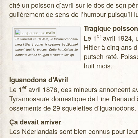
ché un pois­son d’avril sur le dos de son pèr
gu­liè­re­ment de sens de l’humour puisqu’il l
Tra­gique pois­son
er
Le 1
avril 1924, 
Se trou­vant en Bavière, le tri­bu­nal condam­
Hit­ler à cinq ans
nera Hit­ler à por­ter le cos­tume tra­di­tion­nel
durant tout le pro­cès. Cette humi­lia­tion lui
putsch raté. Pois­so
don­nera cet air bou­gon à chaque fois qu
huit mois.
Igua­no­dons d’Avril
er
Le 1
avril 1878, des mineurs annoncent avo
Tyran­no­saure domes­tique de Line Renaud à 
osse­ments de 29 sque­lettes d’Iguanodons.
Ça devait arri­ver
Les Néer­lan­dais sont bien connus pour leur p