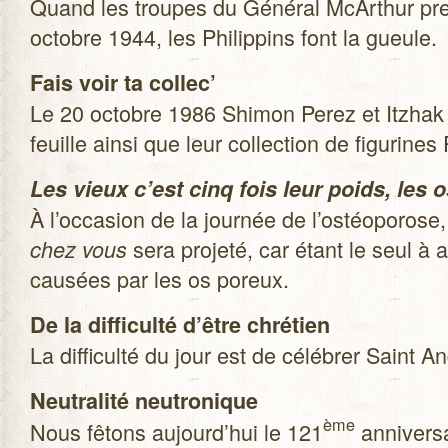
Quand les troupes du Géné­ral McAr­thur pren
octobre 1944, les Phi­lip­pins font la gueule.
Fais voir ta col­lec’
Le 20 octobre 1986 Shi­mon Perez et Itz­hak 
feuille ainsi que leur col­lec­tion de figu­rines
Les vieux c’est cinq fois leur poids, les 
À l’occasion de la jour­née de l’ostéoporose,
sera pro­jeté, car étant le seul à 
chez vous
cau­sées par les os poreux.
De la dif­fi­culté d’être chré­tien
La dif­fi­culté du jour est de célé­brer Saint A
Neu­tra­lité neu­tro­nique
ème
Nous fêtons aujourd’hui le 121
anni­ver­s