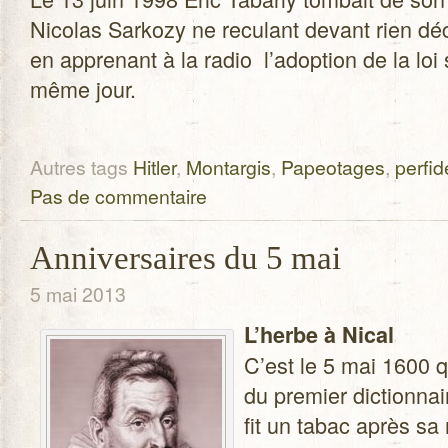
Nico­las Sar­kozy ne recu­lant devant rien déc
en appre­nant à la radio l’adoption de la loi
même jour.
Autres tags
Hitler
,
Montargis
,
Papeotages
,
perfid
Pas de commentaire
Anniversaires du 5 mai
5 mai 2013
L’herbe à Nical
C’est le 5 mai 1600 
du pre­mier dic­tion­na
fit un tabac après sa