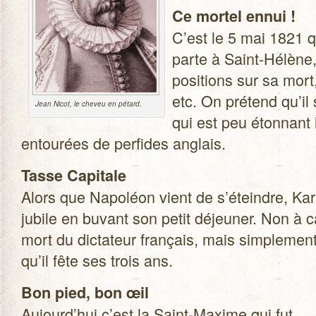
Ce mor­tel ennui !
C’est le 5 mai 1821 
parte à Saint-Hélène,
po­si­tions sur sa mort
etc. On pré­tend qu’il
Jean Nicot, le che­veu en pétard.
qui est peu éton­nant l
entou­rées de per­fides anglais.
Tasse Capi­tale
Alors que Napo­léon vient de s’éteindre, Ka
jubile en buvant son petit déjeu­ner. Non à 
mort du dic­ta­teur fran­çais, mais sim­ple­men
qu’il fête ses trois ans.
Bon pied, bon œil
Aujourd’hui c’est la Saint-Maxime qui fut